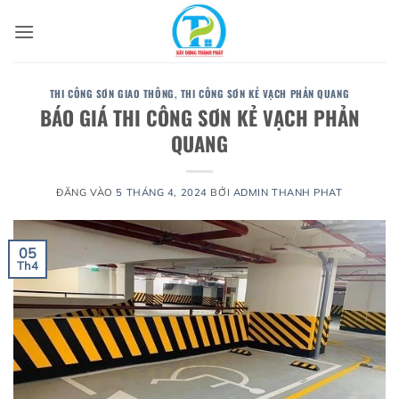
Bỏ
qua
nội
dung
THI CÔNG SƠN GIAO THÔNG
,
THI CÔNG SƠN KẺ VẠCH PHẢN QUANG
BÁO GIÁ THI CÔNG SƠN KẺ VẠCH PHẢN
QUANG
ĐĂNG VÀO
5 THÁNG 4, 2024
BỞI
ADMIN THANH PHAT
05
Th4