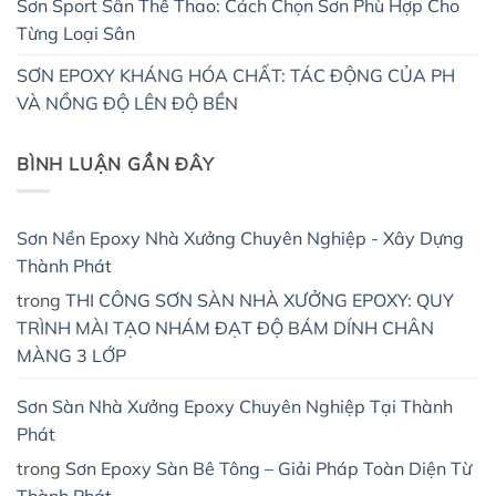
Sơn Sport Sân Thể Thao: Cách Chọn Sơn Phù Hợp Cho
Từng Loại Sân
SƠN EPOXY KHÁNG HÓA CHẤT: TÁC ĐỘNG CỦA PH
VÀ NỒNG ĐỘ LÊN ĐỘ BỀN
BÌNH LUẬN GẦN ĐÂY
Sơn Nền Epoxy Nhà Xưởng Chuyên Nghiệp - Xây Dựng
Thành Phát
trong
THI CÔNG SƠN SÀN NHÀ XƯỞNG EPOXY: QUY
TRÌNH MÀI TẠO NHÁM ĐẠT ĐỘ BÁM DÍNH CHÂN
MÀNG 3 LỚP
Sơn Sàn Nhà Xưởng Epoxy Chuyên Nghiệp Tại Thành
Phát
trong
Sơn Epoxy Sàn Bê Tông – Giải Pháp Toàn Diện Từ