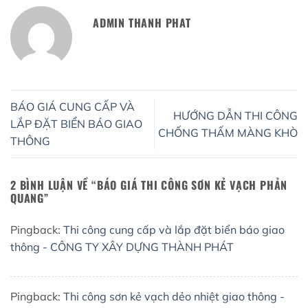
ADMIN THANH PHAT
BÁO GIÁ CUNG CẤP VÀ
HƯỚNG DẪN THI CÔNG
LẮP ĐẶT BIỂN BÁO GIAO
CHỐNG THẤM MÀNG KHÒ
THÔNG
2 BÌNH LUẬN VỀ “
BÁO GIÁ THI CÔNG SƠN KẺ VẠCH PHẢN
QUANG
”
Pingback:
Thi công cung cấp và lắp đặt biển báo giao
thông - CÔNG TY XÂY DỰNG THÀNH PHÁT
Pingback:
Thi công sơn kẻ vạch dẻo nhiệt giao thông -