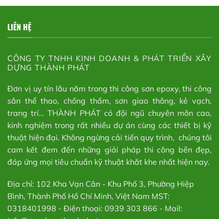
LIÊN HỆ
CÔNG TY TNHH KINH DOANH & PHÁT TRIỂN XÂY
DỰNG THÀNH PHÁT
Đơn vị uy tín lâu năm trong thi công sơn epoxy, thi công
sân thể thao, chống thấm, sơn giao thông, kẻ vạch,
trang trí… THÀNH PHÁT có đội ngũ chuyên môn cao,
kinh nghiệm trong rất nhiều dự án cùng các thiết bị kỹ
thuật hiện đại. Không ngừng cải tiến quy trình, chúng tôi
cam kết đem đến những giải pháp thi công bền đẹp,
đáp ứng mọi tiêu chuẩn kỹ thuật khắt khe nhất hiện nay.
Địa chỉ: 102 Kha Vạn Cân - Khu Phố 3, Phường Hiệp
Bình, Thành Phố Hồ Chí Minh, Việt Nam MST:
0318401998 - Điện thoại: 0939 303 866 - Mail: