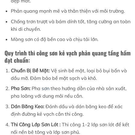
đẹp mắt.
Phản quang mạnh mẽ và thân thiện với môi trường.
Chống trơn trượt và bám dính tốt, tăng cường an toàn
khi di chuyển.
Màng sơn có độ bền cao và chịu tải lớn.
Quy trình thi công sơn kẻ vạch phản quang tầng hầm
đạt chuẩn:
Chuẩn Bị Bề Mặt:
Vệ sinh bề mặt, loại bỏ bụi bẩn và
dầu mỡ. Đảm bảo bề mặt sạch và khô.
Pha Sơn:
Pha
sơn
theo hướng dẫn của nhà sản xuất,
pha loãng với dung môi nếu cần.
Dán Băng Keo:
Đánh dấu và dán băng keo để xác
định đường kẻ vạch cần thi công.
Thi Công Lớp Sơn Lót :
Thi công 1-2 lớp sơn lót để kết
nối nền bê tông và lớp sơn phủ.