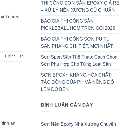
THI CÔNG SƠN SÀN EPOXY GIÁ RẺ
– XỬ LÝ NỀN XƯỞNG CŨ CHUẨN
 xét nhiều
BÁO GIÁ THI CÔNG SÂN
PICKLEBALL HCM TRỌN GÓI 2026
BÁO GIÁ THI CÔNG SƠN PU TỰ
SAN PHẲNG CHI TIẾT, MỚI NHẤT
1
Bình luận
Sơn Sport Sân Thể Thao: Cách Chọn
Sơn Phù Hợp Cho Từng Loại Sân
SƠN EPOXY KHÁNG HÓA CHẤT:
TÁC ĐỘNG CỦA PH VÀ NỒNG ĐỘ
LÊN ĐỘ BỀN
BÌNH LUẬN GẦN ĐÂY
 tính an
Sơn Nền Epoxy Nhà Xưởng Chuyên