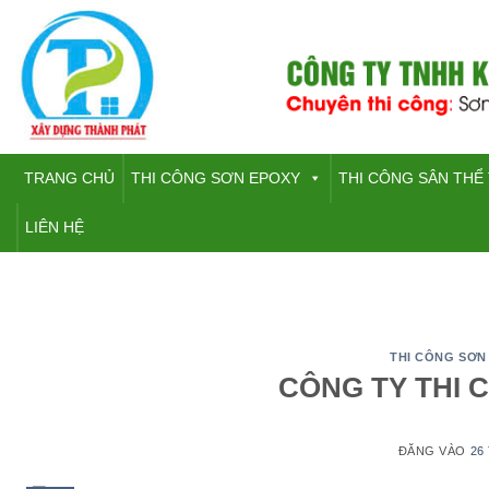
Bỏ
qua
nội
dung
TRANG CHỦ
THI CÔNG SƠN EPOXY
THI CÔNG SÂN THỂ
LIÊN HỆ
THI CÔNG SƠN
CÔNG TY THI 
ĐĂNG VÀO
26