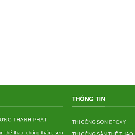
THÔNG TIN
ỰNG THÀNH PHÁT
THI CÔNG SƠN EPOXY
ân thể thao, chống thấm, sơn
THI CÔNG SÂN THỂ THAO