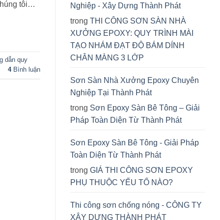
húng tôi…
Nghiệp - Xây Dựng Thành Phát
trong
THI CÔNG SƠN SÀN NHÀ
XƯỞNG EPOXY: QUY TRÌNH MÀI
TẠO NHÁM ĐẠT ĐỘ BÁM DÍNH
CHÂN MÀNG 3 LỚP
g dẫn quy
4
Bình luận
Sơn Sàn Nhà Xưởng Epoxy Chuyên
Nghiệp Tại Thành Phát
trong
Sơn Epoxy Sàn Bê Tông – Giải
Pháp Toàn Diện Từ Thành Phát
Sơn Epoxy Sàn Bê Tông - Giải Pháp
Toàn Diện Từ Thành Phát
trong
GIÁ THI CÔNG SƠN EPOXY
PHỤ THUỘC YẾU TỐ NÀO?
Thi công sơn chống nóng - CÔNG TY
XÂY DỰNG THÀNH PHÁT