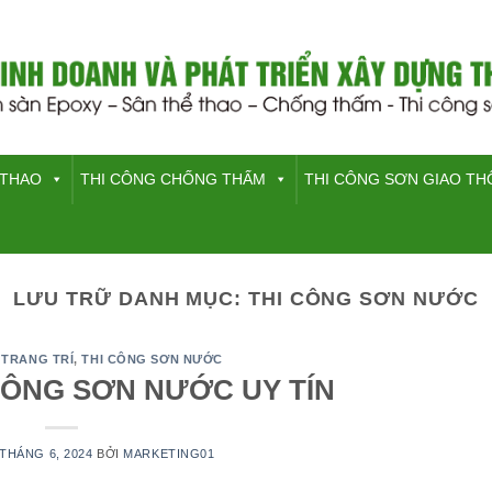
 THAO
THI CÔNG CHỐNG THẤM
THI CÔNG SƠN GIAO T
LƯU TRỮ DANH MỤC:
THI CÔNG SƠN NƯỚC
 TRANG TRÍ
,
THI CÔNG SƠN NƯỚC
CÔNG SƠN NƯỚC UY TÍN
 THÁNG 6, 2024
BỞI
MARKETING01