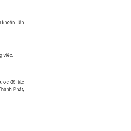
u khoản liên
g việc.
ược đối tác
Thành Phát,