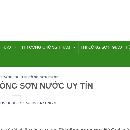
 THAO
THI CÔNG CHỐNG THẤM
THI CÔNG SƠN GIAO T
 TRANG TRÍ
,
THI CÔNG SƠN NƯỚC
CÔNG SƠN NƯỚC UY TÍN
 THÁNG 6, 2024
BỞI
MARKETING01
ay có rất nhiều công ty nhận
T
hi công sơn nước
. Để đánh giá