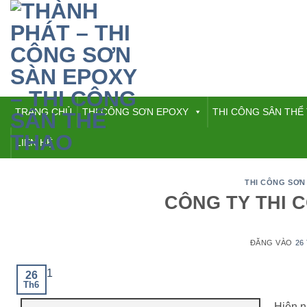
Bỏ
qua
nội
dung
TRANG CHỦ
THI CÔNG SƠN EPOXY
THI CÔNG SÂN THỂ
LIÊN HỆ
THI CÔNG SƠN
CÔNG TY THI 
ĐĂNG VÀO
26
26
Th6
Hiện n