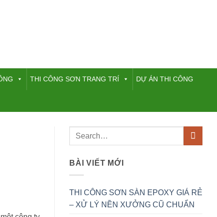
HÔNG
THI CÔNG SƠN TRANG TRÍ
DỰ ÁN THI CÔNG
BÀI VIẾT MỚI
THI CÔNG SƠN SÀN EPOXY GIÁ RẺ
– XỬ LÝ NỀN XƯỞNG CŨ CHUẨN
 một công ty