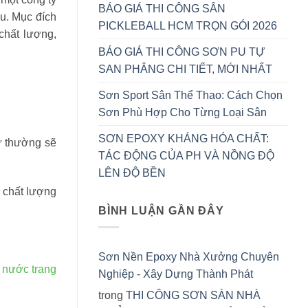
BÁO GIÁ THI CÔNG SÂN
au. Mục đích
PICKLEBALL HCM TRỌN GÓI 2026
chất lượng,
BÁO GIÁ THI CÔNG SƠN PU TỰ
SAN PHẲNG CHI TIẾT, MỚI NHẤT
Sơn Sport Sân Thể Thao: Cách Chọn
Sơn Phù Hợp Cho Từng Loại Sân
SƠN EPOXY KHÁNG HÓA CHẤT:
ử thường sẽ
TÁC ĐỘNG CỦA PH VÀ NỒNG ĐỘ
LÊN ĐỘ BỀN
á chất lượng
BÌNH LUẬN GẦN ĐÂY
Sơn Nền Epoxy Nhà Xưởng Chuyên
n nước trang
Nghiệp - Xây Dựng Thành Phát
trong
THI CÔNG SƠN SÀN NHÀ