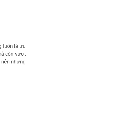
g luôn là ưu
 mà còn vượt
o nên những