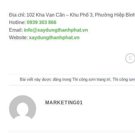
Địa chỉ: 102 Kha Vạn Cân – Khu Phố 3, Phường Hiệp Bình
Hotline:
0939 303 866
Email:
info@xaydungthanhphat.vn
Website:
xaydungthanhphat.vn
Bài viết này được đăng trong
Thi công sơn trang trí
,
Thi công sơ
MARKETING01