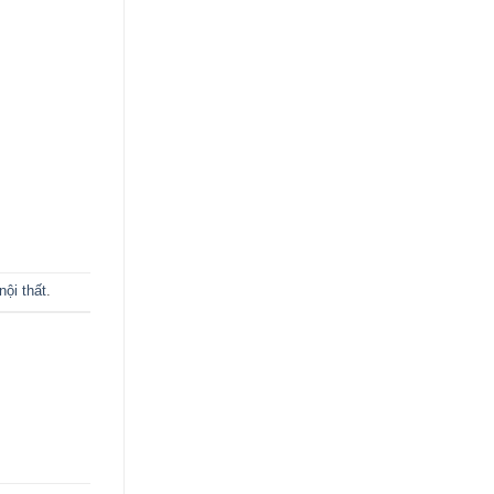
ội thất
.