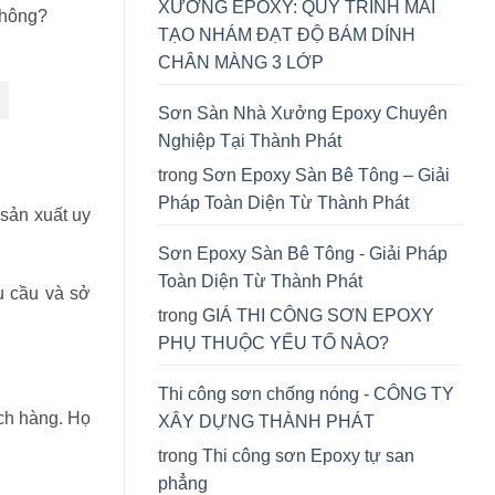
XƯỞNG EPOXY: QUY TRÌNH MÀI
không?
TẠO NHÁM ĐẠT ĐỘ BÁM DÍNH
CHÂN MÀNG 3 LỚP
Sơn Sàn Nhà Xưởng Epoxy Chuyên
Nghiệp Tại Thành Phát
trong
Sơn Epoxy Sàn Bê Tông – Giải
Pháp Toàn Diện Từ Thành Phát
 sản xuất uy
Sơn Epoxy Sàn Bê Tông - Giải Pháp
Toàn Diện Từ Thành Phát
u cầu và sở
trong
GIÁ THI CÔNG SƠN EPOXY
PHỤ THUỘC YẾU TỐ NÀO?
Thi công sơn chống nóng - CÔNG TY
ách hàng. Họ
XÂY DỰNG THÀNH PHÁT
trong
Thi công sơn Epoxy tự san
phẳng