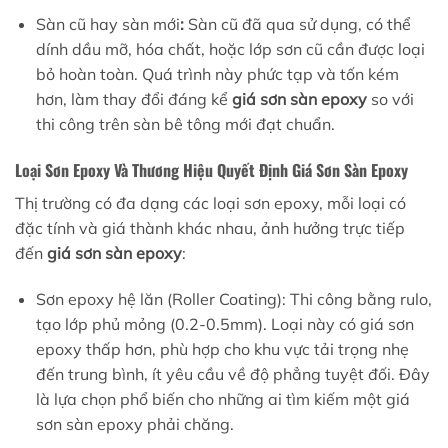
Sàn cũ hay sàn mới
:
Sàn cũ đã qua sử dụng, có thể
dính dầu mỡ, hóa chất, hoặc lớp sơn cũ cần được loại
bỏ hoàn toàn. Quá trình này phức tạp và tốn kém
hơn, làm thay đổi đáng kể
giá sơn sàn epoxy
so với
thi công trên sàn bê tông mới đạt chuẩn.
Loại Sơn Epoxy Và Thương Hiệu Quyết Định Giá Sơn Sàn Epoxy
Thị trường có đa dạng các loại sơn epoxy, mỗi loại có
đặc tính và giá thành khác nhau, ảnh hưởng trực tiếp
đến
giá sơn sàn epoxy
:
Sơn epoxy hệ lăn (Roller Coating): Thi công bằng rulo,
tạo lớp phủ mỏng (0.2-0.5mm). Loại này có giá sơn
epoxy thấp hơn, phù hợp cho khu vực tải trọng nhẹ
đến trung bình, ít yêu cầu về độ phẳng tuyệt đối. Đây
là lựa chọn phổ biến cho những ai tìm kiếm một giá
sơn sàn epoxy phải chăng.