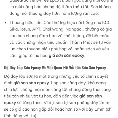
Based/Solvent-Free Epoxy): Sơn gốc dung môi có thể
có mùi nặng hơn nhưng độ thẩm thấu tốt. Sơn không
dung môi thường dày hơn, hàm lượng rắn cao.
Thương hiệu sơn
:
Các thương hiệu nổi tiếng như KCC,
Sika, Jotun, APT, Chokwang, Nanpao… thường có giá
cao hơn nhưng đảm bảo về chất lượng, độ bền màu
và các chứng nhận tiêu chuẩn. Thành Phát sẽ tư vấn
lựa chọn thương hiệu phù hợp với ngân sách và yêu
cầu, giúp tối ưu hóa
giá sơn sàn epoxy
.
Độ Dày Lớp Sơn Epoxy Và Mối Quan Hệ Với Giá Sơn Sàn Epoxy
Độ dày lớp sơn là một trong những yếu tố chính quyết
định
giá sơn sàn epoxy
. Lớp sơn càng dày, khả năng
chịu lực, chống mài mòn càng tốt nhưng đồng thời cũng
tiêu tốn nhiều vật tư hơn, dẫn đến việc
giá sơn sàn
epoxy
sẽ tăng theo. Ví dụ, sơn tự san phẳng dày 2mm
sẽ có giá cao hơn gấp đôi hoặc hơn so với dày 1mm (chỉ
tính riêng vật tư).