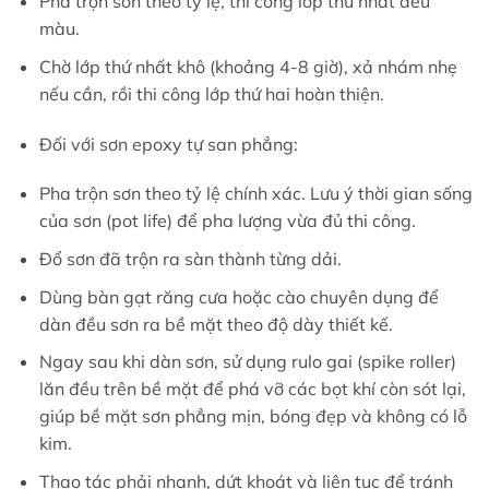
Pha trộn sơn theo tỷ lệ, thi công lớp thứ nhất đều
màu.
Chờ lớp thứ nhất khô (khoảng 4-8 giờ), xả nhám nhẹ
nếu cần, rồi thi công lớp thứ hai hoàn thiện.
Đối với sơn epoxy tự san phẳng:
Pha trộn sơn theo tỷ lệ chính xác. Lưu ý thời gian sống
của sơn (pot life) để pha lượng vừa đủ thi công.
Đổ sơn đã trộn ra sàn thành từng dải.
Dùng bàn gạt răng cưa hoặc cào chuyên dụng để
dàn đều sơn ra bề mặt theo độ dày thiết kế.
Ngay sau khi dàn sơn, sử dụng rulo gai (spike roller)
lăn đều trên bề mặt để phá vỡ các bọt khí còn sót lại,
giúp bề mặt sơn phẳng mịn, bóng đẹp và không có lỗ
kim.
Thao tác phải nhanh, dứt khoát và liên tục để tránh