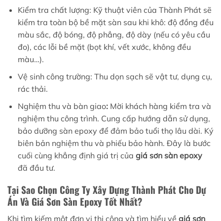
Kiểm tra chất lượng: Kỹ thuật viên của Thành Phát sẽ
kiểm tra toàn bộ bề mặt sàn sau khi khô: độ đồng đều
màu sắc, độ bóng, độ phẳng, độ dày (nếu có yêu cầu
đo), các lỗi bề mặt (bọt khí, vết xước, không đều
màu…).
Vệ sinh công trường: Thu dọn sạch sẽ vật tư, dụng cụ,
rác thải.
Nghiệm thu và bàn giao
:
Mời khách hàng kiểm tra và
nghiệm thu công trình. Cung cấp hướng dẫn sử dụng,
bảo dưỡng sàn epoxy để đảm bảo tuổi thọ lâu dài. Ký
biên bản nghiệm thu và phiếu bảo hành. Đây là bước
cuối cùng khẳng định giá trị của
giá sơn sàn epoxy
đã đầu tư.
Tại Sao Chọn Công Ty Xây Dựng Thành Phát Cho Dự
Án Và Giá Sơn Sàn Epoxy Tốt Nhất?
Khi tìm kiếm một đơn vị thi công và tìm hiểu về
giá sơn