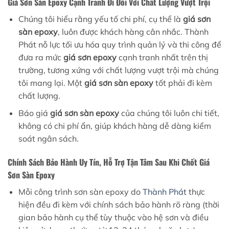
Giá Sơn Sàn Epoxy Cạnh Tranh Đi Đôi Với Chất Lượng Vượt Trội
Chúng tôi hiểu rằng yếu tố chi phí, cụ thể là
giá sơn
sàn epoxy
, luôn được khách hàng cân nhắc. Thành
Phát nỗ lực tối ưu hóa quy trình quản lý và thi công để
đưa ra mức
giá sơn epoxy
cạnh tranh nhất trên thị
trường, tương xứng với chất lượng vượt trội mà chúng
tôi mang lại. Một
giá sơn sàn epoxy
tốt phải đi kèm
chất lượng.
Báo giá
giá sơn sàn epoxy
của chúng tôi luôn chi tiết,
không có chi phí ẩn, giúp khách hàng dễ dàng kiểm
soát ngân sách.
Chính Sách Bảo Hành Uy Tín, Hỗ Trợ Tận Tâm Sau Khi Chốt Giá
Sơn Sàn Epoxy
Mỗi công trình sơn sàn epoxy do
Thành Phát
thực
hiện đều đi kèm với chính sách bảo hành rõ ràng (thời
gian bảo hành cụ thể tùy thuộc vào hệ sơn và điều