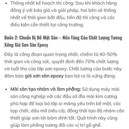
Thống nhất kế hoạch thi công: Sau khi khách hàng
đồng ý với báo giá và giải pháp, hai bên sẽ thống
nhất về thời gian bắt đầu, tiến độ thi công và các
điều kiện cần thiết tại công trường.
Bước 2: Chuẩn Bị Bề Mặt Sàn – Nền Tảng Của Chất Lượng Tương
Xứng Giá Sơn Sàn Epoxy
Đây là công đoạn quan trọng nhất, chiếm từ 40-50%
thời gian và công sức, quyết định đến 70% chất lượng
và tuổi thọ của lớp sơn epoxy. Chất lượng của bước này
đảm bảo
giá sơn sàn epoxy
bạn bỏ ra là xứng đáng.
Mài sàn tạo nhám và làm phẳng:
Sử dụng máy mài
sàn công nghiệp với các đầu số đĩa mài kim cương
phù hợp để loại bỏ lớp xi măng yếu trên bề mặt, các
tạp chất, dầu mỡ (nếu có), đồng thời tạo độ nhám cần
thiết giúp sơn lót bám dính tốt. Quá trình này cũng
giúp làm phẳng tương đối các vị trí gồ ghề.