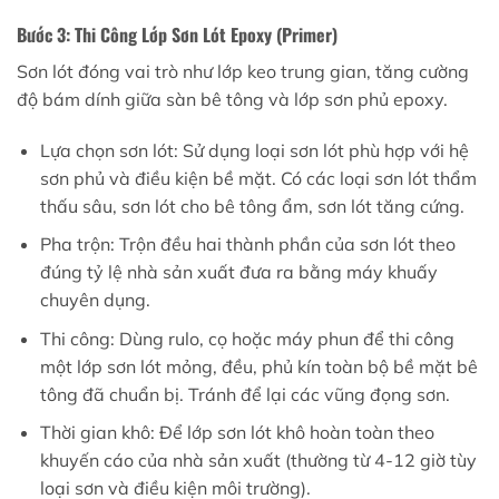
Bước 3: Thi Công Lớp Sơn Lót Epoxy (Primer)
Sơn lót đóng vai trò như lớp keo trung gian, tăng cường
độ bám dính giữa sàn bê tông và lớp sơn phủ epoxy.
Lựa chọn sơn lót: Sử dụng loại sơn lót phù hợp với hệ
sơn phủ và điều kiện bề mặt. Có các loại sơn lót thẩm
thấu sâu, sơn lót cho bê tông ẩm, sơn lót tăng cứng.
Pha trộn: Trộn đều hai thành phần của sơn lót theo
đúng tỷ lệ nhà sản xuất đưa ra bằng máy khuấy
chuyên dụng.
Thi công: Dùng rulo, cọ hoặc máy phun để thi công
một lớp sơn lót mỏng, đều, phủ kín toàn bộ bề mặt bê
tông đã chuẩn bị. Tránh để lại các vũng đọng sơn.
Thời gian khô: Để lớp sơn lót khô hoàn toàn theo
khuyến cáo của nhà sản xuất (thường từ 4-12 giờ tùy
loại sơn và điều kiện môi trường).