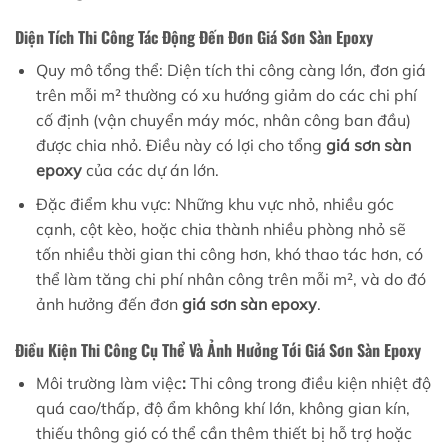
Diện Tích Thi Công Tác Động Đến Đơn
Giá Sơn Sàn Epoxy
Quy mô tổng thể: Diện tích thi công càng lớn, đơn giá
trên mỗi m² thường có xu hướng giảm do các chi phí
cố định (vận chuyển máy móc, nhân công ban đầu)
được chia nhỏ. Điều này có lợi cho tổng
giá sơn sàn
epoxy
của các dự án lớn.
Đặc điểm khu vực: Những khu vực nhỏ, nhiều góc
cạnh, cột kèo, hoặc chia thành nhiều phòng nhỏ sẽ
tốn nhiều thời gian thi công hơn, khó thao tác hơn, có
thể làm tăng chi phí nhân công trên mỗi m², và do đó
ảnh hưởng đến đơn
giá sơn sàn epoxy
.
Điều Kiện Thi Công Cụ Thể Và Ảnh Hưởng Tới Giá Sơn Sàn Epoxy
Môi trường làm việc
:
Thi công trong điều kiện nhiệt độ
quá cao/thấp, độ ẩm không khí lớn, không gian kín,
thiếu thông gió có thể cần thêm thiết bị hỗ trợ hoặc