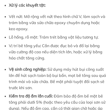
Xử lý các khuyết tật:
Vết nứt: Mở rộng vết nứt theo hình chữ V, làm sạch và
trám bằng vữa sửa chữa epoxy chuyên dụng hoặc
keo epoxy.
Lỗ hổng, rỗ mặt: Trám trét bằng vật liệu tương tự.
Vị trí bê tông yếu
:
Cần được đục bỏ và đổ lại bằng
vữa cường độ cao nếu diện tích lớn, hoặc xử lý bằng
hóa chất tăng cứng.
Vệ sinh công nghiệp:
Sử dụng máy hút bụi công suất
lớn để hút sạch toàn bộ bụi bẩn, mạt bê tông sau quá
trình mài và sửa chữa. Bề mặt phải tuyệt đối sạch sẽ
trước khi sơn.
Kiểm tra độ ẩm lần cuối:
Đảm bảo độ ẩm bề mặt bê
tông phải dưới 5% (hoặc theo yêu cầu của loại sơn sử
dụng). Nếu độ ẩm cao, cần có thời gian chờ hoặc áp