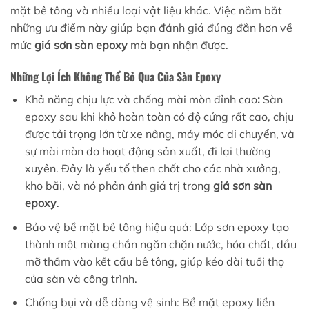
mặt bê tông và nhiều loại vật liệu khác. Việc nắm bắt
những ưu điểm này giúp bạn đánh giá đúng đắn hơn về
mức
giá sơn sàn epoxy
mà bạn nhận được.
Những Lợi Ích Không Thể Bỏ Qua Của Sàn Epoxy
Khả năng chịu lực và chống mài mòn đỉnh cao
:
Sàn
epoxy sau khi khô hoàn toàn có độ cứng rất cao, chịu
được tải trọng lớn từ xe nâng, máy móc di chuyển, và
sự mài mòn do hoạt động sản xuất, đi lại thường
xuyên. Đây là yếu tố then chốt cho các nhà xưởng,
kho bãi, và nó phản ánh giá trị trong
giá sơn sàn
epoxy
.
Bảo vệ bề mặt bê tông hiệu quả: Lớp sơn epoxy tạo
thành một màng chắn ngăn chặn nước, hóa chất, dầu
mỡ thấm vào kết cấu bê tông, giúp kéo dài tuổi thọ
của sàn và công trình.
Chống bụi và dễ dàng vệ sinh: Bề mặt epoxy liền