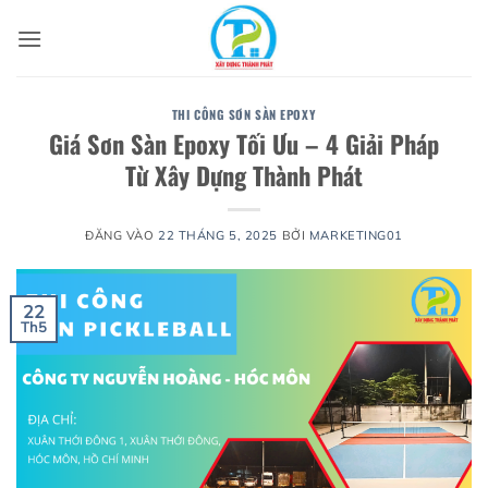
Bỏ
qua
nội
dung
THI CÔNG SƠN SÀN EPOXY
Giá Sơn Sàn Epoxy Tối Ưu – 4 Giải Pháp
Từ Xây Dựng Thành Phát
ĐĂNG VÀO
22 THÁNG 5, 2025
BỞI
MARKETING01
22
Th5