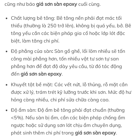
cũng như báo
giá sơn sàn epoxy
cuối cùng.
Chất lượng bê tông: Bê tông nền phải đạt mác tối
thiểu (thường là 250 trở lên), không bị quá yếu, bở. Bê
tông yếu cần các biện pháp gia cố hoặc lớp lót đặc
biệt, làm tăng chi phí.
Độ phẳng của sàn
:
Sàn gồ ghề, lồi lõm nhiều sẽ tốn
công mài phẳng hơn, tốn nhiều vật tư sơn tự san
phẳng hơn để đạt độ dày yêu cầu, từ đó tác động
đến
giá sơn sàn epoxy
.
Khuyết tật bề mặt: Các vết nứt, lỗ thủng, rỗ mặt cần
được xử lý, trám trét kỹ lưỡng trước khi sơn. Mức độ hư
hỏng càng nhiều, chi phí sửa chữa càng cao.
Độ ẩm sàn: Độ ẩm bê tông phải đạt chuẩn (thường
<5%). Nếu sàn bị ẩm, cần các biện pháp chống ẩm
ngược hoặc sử dụng sơn lót chịu ẩm chuyên dụng,
phát sinh thêm chi phí trong
giá sơn sàn epoxy
.