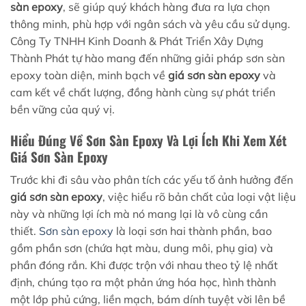
sàn epoxy
, sẽ giúp quý khách hàng đưa ra lựa chọn
thông minh, phù hợp với ngân sách và yêu cầu sử dụng.
Công Ty TNHH Kinh Doanh & Phát Triển Xây Dựng
Thành Phát tự hào mang đến những giải pháp sơn sàn
epoxy toàn diện, minh bạch về
giá sơn sàn epoxy
và
cam kết về chất lượng, đồng hành cùng sự phát triển
bền vững của quý vị.
Hiểu Đúng Về Sơn Sàn Epoxy Và Lợi Ích Khi Xem Xét
Giá Sơn Sàn Epoxy
Trước khi đi sâu vào phân tích các yếu tố ảnh hưởng đến
giá sơn sàn epoxy
, việc hiểu rõ bản chất của loại vật liệu
này và những lợi ích mà nó mang lại là vô cùng cần
thiết.
Sơn sàn epoxy
là loại sơn hai thành phần, bao
gồm phần sơn (chứa hạt màu, dung môi, phụ gia) và
phần đóng rắn. Khi được trộn với nhau theo tỷ lệ nhất
định, chúng tạo ra một phản ứng hóa học, hình thành
một lớp phủ cứng, liền mạch, bám dính tuyệt vời lên bề