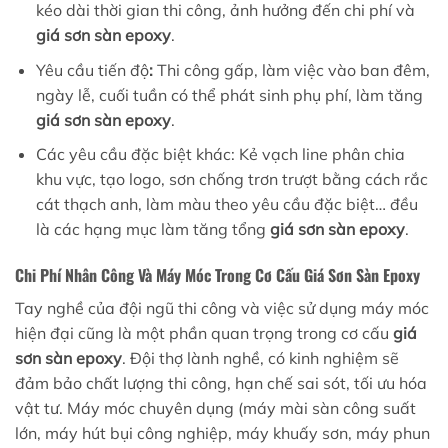
kéo dài thời gian thi công, ảnh hưởng đến chi phí và
giá sơn sàn epoxy
.
Yêu cầu tiến độ
:
Thi công gấp, làm việc vào ban đêm,
ngày lễ, cuối tuần có thể phát sinh phụ phí, làm tăng
giá sơn sàn epoxy
.
Các yêu cầu đặc biệt khác: Kẻ vạch line phân chia
khu vực, tạo logo, sơn chống trơn trượt bằng cách rắc
cát thạch anh, làm màu theo yêu cầu đặc biệt… đều
là các hạng mục làm tăng tổng
giá sơn sàn epoxy
.
Chi Phí Nhân Công Và Máy Móc Trong Cơ Cấu
Giá Sơn Sàn Epoxy
Tay nghề của đội ngũ thi công và việc sử dụng máy móc
hiện đại cũng là một phần quan trọng trong cơ cấu
giá
sơn sàn epoxy
. Đội thợ lành nghề, có kinh nghiệm sẽ
đảm bảo chất lượng thi công, hạn chế sai sót, tối ưu hóa
vật tư. Máy móc chuyên dụng (máy mài sàn công suất
lớn, máy hút bụi công nghiệp, máy khuấy sơn, máy phun