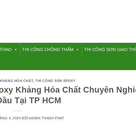
 THAO
THI CÔNG CHỐNG THẤM
THI CÔNG SƠN GIAO T
 KHÁNG HÓA CHẤT
,
THI CÔNG SƠN EPOXY
poxy Kháng Hóa Chất Chuyên Nghiê
Đầu Tại TP HCM
ÁNG 4, 2024
BỞI
ADMIN THANH PHAT