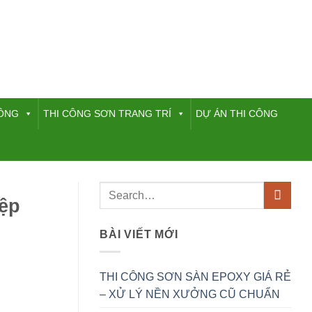
HÔNG
THI CÔNG SƠN TRANG TRÍ
DỰ ÁN THI CÔNG
̣p
BÀI VIẾT MỚI
THI CÔNG SƠN SÀN EPOXY GIÁ RẺ
– XỬ LÝ NỀN XƯỞNG CŨ CHUẨN