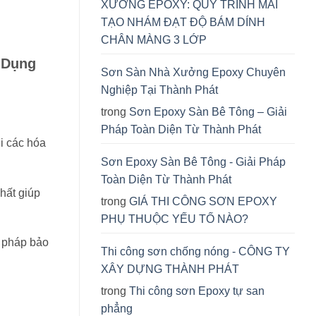
XƯỞNG EPOXY: QUY TRÌNH MÀI
TẠO NHÁM ĐẠT ĐỘ BÁM DÍNH
CHÂN MÀNG 3 LỚP
 Dụng
Sơn Sàn Nhà Xưởng Epoxy Chuyên
Nghiệp Tại Thành Phát
trong
Sơn Epoxy Sàn Bê Tông – Giải
Pháp Toàn Diện Từ Thành Phát
i các hóa
Sơn Epoxy Sàn Bê Tông - Giải Pháp
Toàn Diện Từ Thành Phát
ất giúp
trong
GIÁ THI CÔNG SƠN EPOXY
PHỤ THUỘC YẾU TỐ NÀO?
 pháp bảo
Thi công sơn chống nóng - CÔNG TY
XÂY DỰNG THÀNH PHÁT
trong
Thi công sơn Epoxy tự san
phẳng