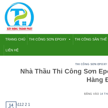
Bỏ
qua
nội
dung
TRANG CHỦ
THI CÔNG SƠN EPOXY
THI CÔNG SÂN THỂ
LIÊN HỆ
THI CÔNG SƠN EPOXY
Nhà Thầu Thi Công Sơn E
Hàng 
ĐĂNG VÀO
14 TH
14