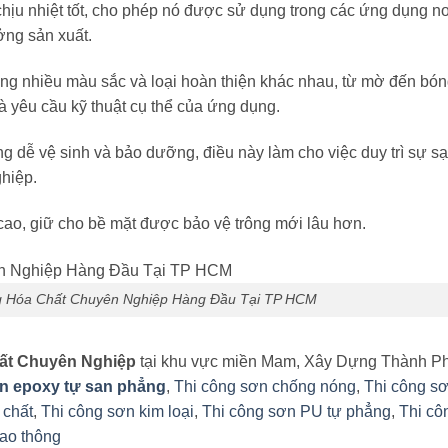
hịu nhiệt tốt, cho phép nó được sử dụng trong các ứng dụng nơ
ởng sản xuất.
ng nhiều màu sắc và loại hoàn thiện khác nhau, từ mờ đến bón
 yêu cầu kỹ thuật cụ thể của ứng dụng.
dễ vệ sinh và bảo dưỡng, điều này làm cho việc duy trì sự sạ
hiệp.
ao, giữ cho bề mặt được bảo vệ trông mới lâu hơn.
 Hóa Chất Chuyên Nghiệp Hàng Đầu Tại TP HCM
ất Chuyên Nghiệp
tại khu vực miền Mam, Xây Dựng Thành P
ơn epoxy tự san phẳng
,
Thi công sơn chống nóng
,
Thi công s
 chất
,
Thi công sơn kim loại
,
Thi công sơn PU tự phẳng
,
Thi cô
iao thông