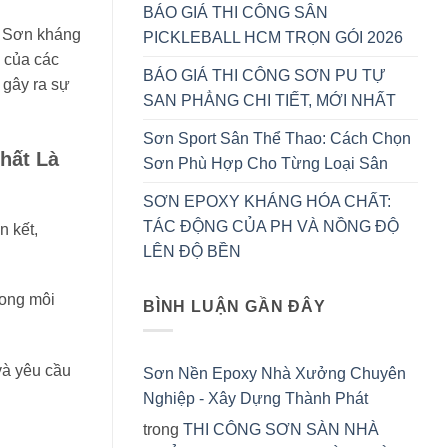
BÁO GIÁ THI CÔNG SÂN
, Sơn kháng
PICKLEBALL HCM TRỌN GÓI 2026
 của các
BÁO GIÁ THI CÔNG SƠN PU TỰ
 gây ra sự
SAN PHẲNG CHI TIẾT, MỚI NHẤT
Sơn Sport Sân Thể Thao: Cách Chọn
́t Là
Sơn Phù Hợp Cho Từng Loại Sân
SƠN EPOXY KHÁNG HÓA CHẤT:
TÁC ĐỘNG CỦA PH VÀ NỒNG ĐỘ
n kết,
LÊN ĐỘ BỀN
rong môi
BÌNH LUẬN GẦN ĐÂY
và yêu cầu
Sơn Nền Epoxy Nhà Xưởng Chuyên
Nghiệp - Xây Dựng Thành Phát
trong
THI CÔNG SƠN SÀN NHÀ