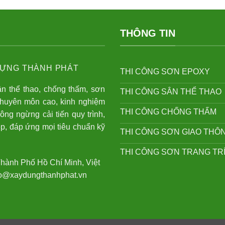
THÔNG TIN
ỰNG THÀNH PHÁT
THI CÔNG SƠN EPOXY
ân thể thao, chống thấm, sơn
THI CÔNG SÂN THỂ THAO
chuyên môn cao, kinh nghiệm
THI CÔNG CHỐNG THẤM
hông ngừng cải tiến quy trình,
p, đáp ứng mọi tiêu chuẩn kỹ
THI CÔNG SƠN GIAO THÔ
THI CÔNG SƠN TRANG TR
Thành Phố Hồ Chí Minh, Việt
nfo@xaydungthanhphat.vn