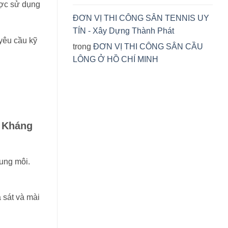
ợc sử dụng
ĐƠN VỊ THI CÔNG SÂN TENNIS UY
TÍN - Xây Dựng Thành Phát
 yêu cầu kỹ
trong
ĐƠN VỊ THI CÔNG SÂN CẦU
LÔNG Ở HỒ CHÍ MINH
 Kháng
dung môi.
 sát và mài