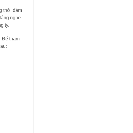
ng thời đảm
 lắng nghe
g ty.
ể. Để tham
sau: