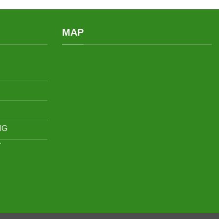
MAP
NG
Í