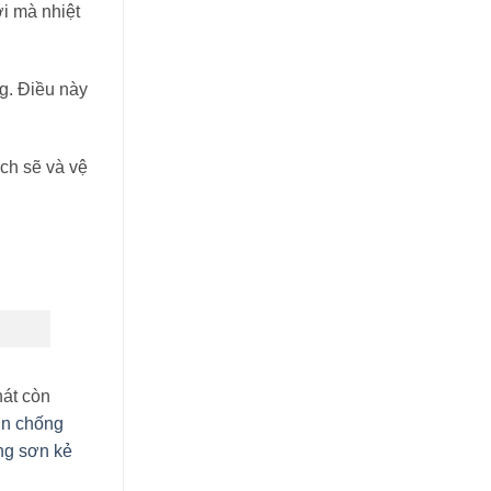
i mà nhiệt
g. Điều này
ch sẽ và vệ
hát còn
ơn chống
ng sơn kẻ