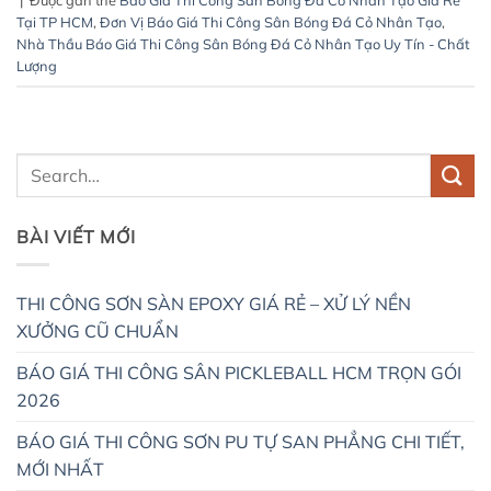
|
Được gắn thẻ
Báo Giá Thi Công Sân Bóng Đá Cỏ Nhân Tạo Giá Rẻ
Tại TP HCM
,
Đơn Vị Báo Giá Thi Công Sân Bóng Đá Cỏ Nhân Tạo
,
Nhà Thầu Báo Giá Thi Công Sân Bóng Đá Cỏ Nhân Tạo Uy Tín - Chất
Lượng
BÀI VIẾT MỚI
THI CÔNG SƠN SÀN EPOXY GIÁ RẺ – XỬ LÝ NỀN
XƯỞNG CŨ CHUẨN
BÁO GIÁ THI CÔNG SÂN PICKLEBALL HCM TRỌN GÓI
2026
BÁO GIÁ THI CÔNG SƠN PU TỰ SAN PHẲNG CHI TIẾT,
MỚI NHẤT