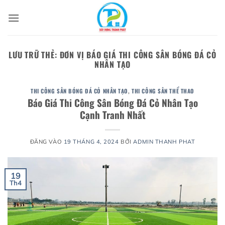
Bỏ
qua
nội
dung
LƯU TRỮ THẺ:
ĐƠN VỊ BÁO GIÁ THI CÔNG SÂN BÓNG ĐÁ CỎ
NHÂN TẠO
THI CÔNG SÂN BÓNG ĐÁ CỎ NHÂN TẠO
,
THI CÔNG SÂN THỂ THAO
Báo Giá Thi Công Sân Bóng Đá Cỏ Nhân Tạo
Cạnh Tranh Nhất
ĐĂNG VÀO
19 THÁNG 4, 2024
BỞI
ADMIN THANH PHAT
19
Th4