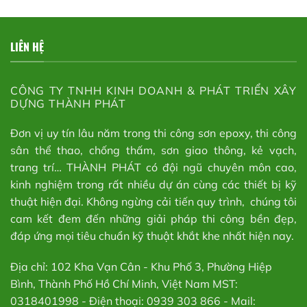
LIÊN HỆ
CÔNG TY TNHH KINH DOANH & PHÁT TRIỂN XÂY
DỰNG THÀNH PHÁT
Đơn vị uy tín lâu năm trong thi công sơn epoxy, thi công
sân thể thao, chống thấm, sơn giao thông, kẻ vạch,
trang trí… THÀNH PHÁT có đội ngũ chuyên môn cao,
kinh nghiệm trong rất nhiều dự án cùng các thiết bị kỹ
thuật hiện đại. Không ngừng cải tiến quy trình, chúng tôi
cam kết đem đến những giải pháp thi công bền đẹp,
đáp ứng mọi tiêu chuẩn kỹ thuật khắt khe nhất hiện nay.
Địa chỉ: 102 Kha Vạn Cân - Khu Phố 3, Phường Hiệp
Bình, Thành Phố Hồ Chí Minh, Việt Nam MST:
0318401998 - Điện thoại: 0939 303 866 - Mail: