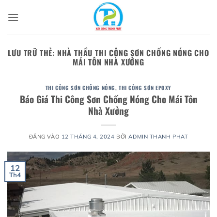
Bỏ
qua
nội
dung
LƯU TRỮ THẺ:
NHÀ THẦU THI CÔNG SƠN CHỐNG NÓNG CHO
MÁI TÔN NHÀ XƯỞNG
THI CÔNG SƠN CHỐNG NÓNG
,
THI CÔNG SƠN EPOXY
Báo Giá Thi Công Sơn Chống Nóng Cho Mái Tôn
Nhà Xưởng
ĐĂNG VÀO
12 THÁNG 4, 2024
BỞI
ADMIN THANH PHAT
12
Th4