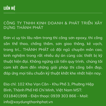
LIÊN HỆ
CÔNG TY TNHH KINH DOANH & PHÁT TRIỂN XÂY
DỰNG THÀNH PHÁT
Đơn vị uy tín lâu năm trong thi công sơn epoxy, thi công
sân thể thao, chống thấm, sơn giao thông, kẻ vạch,
trang trí… THÀNH PHÁT có đội ngũ chuyên môn cao,
kinh nghiệm trong rất nhiều dự án cùng các thiết bị kỹ
thuật hiện đại. Không ngừng cải tiến quy trình, chúng tôi
cam kết đem đến những giải pháp thi công bền đẹp,
đáp ứng mọi tiêu chuẩn kỹ thuật khắt khe nhất hiện nay.
Địa chỉ: 102 Kha Vạn Cân - Khu Phố 3, Phường Hiệp
Bình, Thành Phố Hồ Chí Minh, Việt Nam MST:
0318401998 - Điện thoại: 0939 303 866 - Mail:
info@xaydungthanhphat.vn