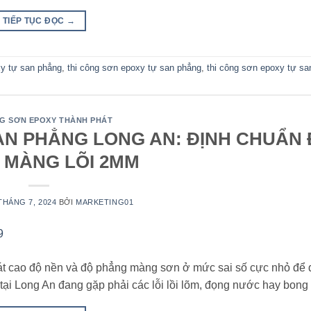
TIẾP TỤC ĐỌC
→
y tự san phẳng
,
thi công sơn epoxy tự san phẳng
,
thi công sơn epoxy tự sa
NG SƠN EPOXY THÀNH PHÁT
AN PHẲNG LONG AN: ĐỊNH CHUẨN
 MÀNG LÕI 2MM
THÁNG 7, 2024
BỞI
MARKETING01
át cao độ nền và độ phẳng màng sơn ở mức sai số cực nhỏ để 
ại Long An đang gặp phải các lỗi lồi lõm, đọng nước hay bong