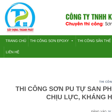
Bỏ
qua
nội
dung
TRANG CHỦ
THI CÔNG SƠN EPOXY
THI CÔNG SÂN THỂ
LIÊN HỆ
THI CÔ
THI CÔNG SƠN PU TỰ SAN P
CHỊU LỰC, KHÁNG 
ĐĂNG VÀO
16