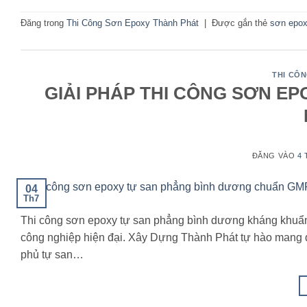
Đăng trong
Thi Công Sơn Epoxy Thành Phát
|
Được gắn thẻ
sơn epox
THI CÔ
GIẢI PHÁP THI CÔNG SƠN E
ĐĂNG VÀO
4 
04
Th7
Thi công sơn epoxy tự san phẳng bình dương kháng khuẩn 
công nghiệp hiện đại. Xây Dựng Thành Phát tự hào mang đ
phủ tự san…