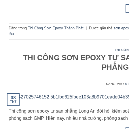
Đăng trong
Thi Công Sơn Epoxy Thành Phát
|
Được gắn thẻ
sơn epox
tàu
THI CÔ
THI CÔNG SƠN EPOXY TỰ S
PHẲNG
ĐĂNG VÀO
8 
08
Th7
Thi công sơn epoxy tự san phẳng Long An đòi hỏi kiểm so
phòng sạch GMP. Hiện nay, nhiều nhà xưởng, phòng sạch t