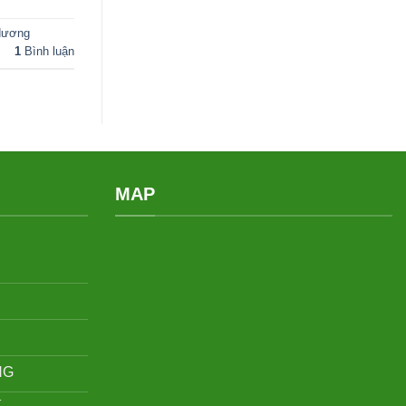
 dương
1
Bình luận
MAP
NG