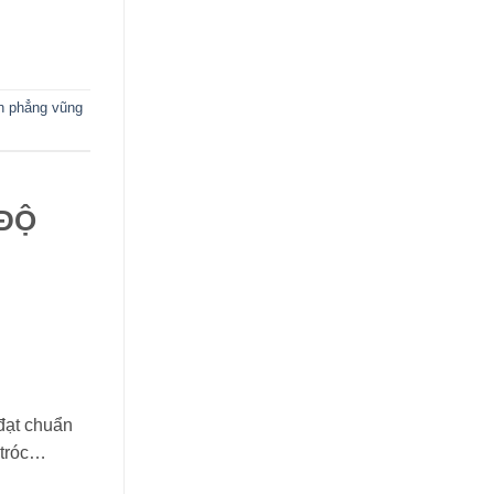
n phẳng vũng
 ĐỘ
đạt chuẩn
 tróc…