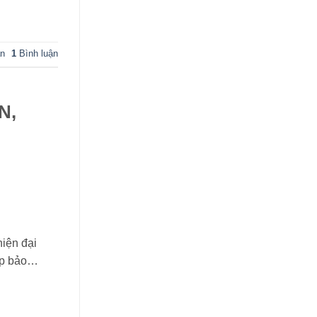
an
1
Bình luận
N,
iện đại
iúp bảo…