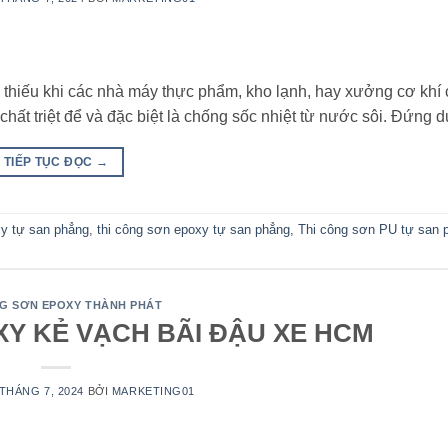
thiếu khi các nhà máy thực phẩm, kho lạnh, hay xưởng cơ khí
chất triệt để và đặc biệt là chống sốc nhiệt từ nước sôi. Đứng
TIẾP TỤC ĐỌC
→
y tự san phẳng
,
thi công sơn epoxy tự san phẳng
,
Thi công sơn PU tự san
NG SƠN EPOXY THÀNH PHÁT
XY KẺ VẠCH BÃI ĐẬU XE HCM
 THÁNG 7, 2024
BỞI
MARKETING01