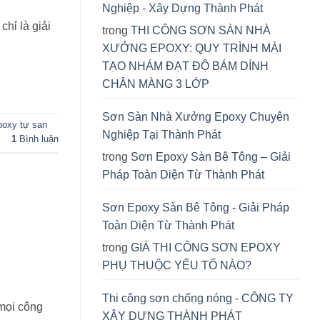
Nghiệp - Xây Dựng Thành Phát
hỉ là giải
trong
THI CÔNG SƠN SÀN NHÀ
XƯỞNG EPOXY: QUY TRÌNH MÀI
TẠO NHÁM ĐẠT ĐỘ BÁM DÍNH
CHÂN MÀNG 3 LỚP
Sơn Sàn Nhà Xưởng Epoxy Chuyên
poxy tự san
Nghiệp Tại Thành Phát
1
Bình luận
trong
Sơn Epoxy Sàn Bê Tông – Giải
Pháp Toàn Diện Từ Thành Phát
Sơn Epoxy Sàn Bê Tông - Giải Pháp
Toàn Diện Từ Thành Phát
trong
GIÁ THI CÔNG SƠN EPOXY
PHỤ THUỘC YẾU TỐ NÀO?
Thi công sơn chống nóng - CÔNG TY
 mọi công
XÂY DỰNG THÀNH PHÁT