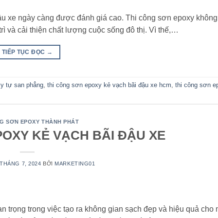
đậu xe ngày càng được đánh giá cao. Thi công sơn epoxy không c
ì và cải thiện chất lượng cuộc sống đô thị. Vì thế,…
TIẾP TỤC ĐỌC
→
y tự san phẳng
,
thi công sơn epoxy kẻ vạch bãi đậu xe hcm
,
thi công sơn e
NG SƠN EPOXY THÀNH PHÁT
POXY KẺ VẠCH BÃI ĐẬU XE
 THÁNG 7, 2024
BỞI
MARKETING01
an trọng trong việc tạo ra không gian sạch đẹp và hiệu quả cho