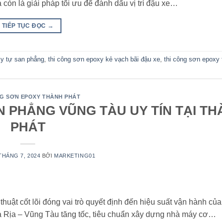
còn là giải pháp tối ưu để đánh dấu vị trí đậu xe…
TIẾP TỤC ĐỌC
→
y tự san phẳng
,
thi công sơn epoxy kẻ vạch bãi đậu xe
,
thi công sơn epoxy
NG SƠN EPOXY THÀNH PHÁT
N PHẲNG VŨNG TÀU UY TÍN TẠI T
PHÁT
THÁNG 7, 2024
BỞI
MARKETING01
huật cốt lõi đóng vai trò quyết định đến hiệu suất vận hành củ
Bà Rịa – Vũng Tàu tăng tốc, tiêu chuẩn xây dựng nhà máy cơ…