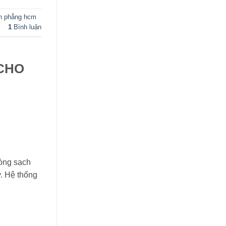
an phẳng hcm
1
Bình luận
 CHO
hòng sạch
. Hệ thống