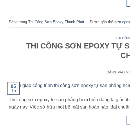
Đăng trong
Thi Công Sơn Epoxy Thành Phát
|
Được gắn thẻ
sơn epox
THI CÔ
THI CÔNG SƠN EPOXY TỰ 
C
ĐĂNG VÀO
5 
05
Th7
Thi công sơn epoxy tự san phẳng hcm hiện đang là giải p
ngày nay. Việc sở hữu một bề mặt sàn hoàn hảo, đạt chuẩ