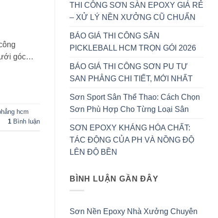
THI CÔNG SƠN SÀN EPOXY GIÁ RẺ
– XỬ LÝ NỀN XƯỞNG CŨ CHUẨN
BÁO GIÁ THI CÔNG SÂN
 công
PICKLEBALL HCM TRỌN GÓI 2026
 dưới góc…
BÁO GIÁ THI CÔNG SƠN PU TỰ
SAN PHẲNG CHI TIẾT, MỚI NHẤT
Sơn Sport Sân Thể Thao: Cách Chọn
Sơn Phù Hợp Cho Từng Loại Sân
 phẳng hcm
1
Bình luận
SƠN EPOXY KHÁNG HÓA CHẤT:
TÁC ĐỘNG CỦA PH VÀ NỒNG ĐỘ
LÊN ĐỘ BỀN
BÌNH LUẬN GẦN ĐÂY
Sơn Nền Epoxy Nhà Xưởng Chuyên