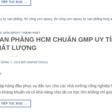
TIẾP TỤC ĐỌC
→
y tự san phẳng
,
thi công sơn epoxy
,
thi công sơn epoxy tự san phẳng long 
NG SƠN EPOXY THÀNH PHÁT
SAN PHẲNG HCM CHUẨN GMP UY TÍ
HẤT LƯỢNG
THÁNG 7, 2024
BỞI
MARKETING01
háp hàng đầu phục vụ đắc lực cho các nhà xưởng công nghiệp h
n kháng khuẩn và có khả năng chịu tải cơ học lớn không chỉ g
TIẾP TỤC ĐỌC
→