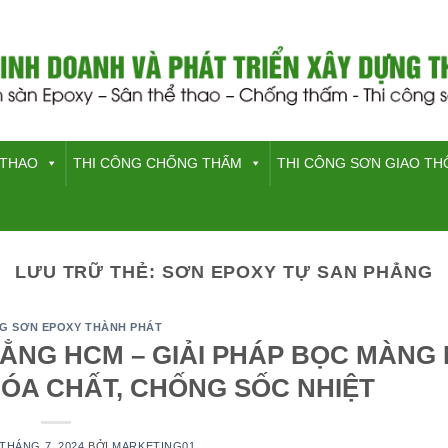
 THAO
THI CÔNG CHỐNG THẤM
THI CÔNG SƠN GIAO T
LƯU TRỮ THẺ:
SƠN EPOXY TỰ SAN PHẲNG
NG SƠN EPOXY THÀNH PHÁT
HẲNG HCM – GIẢI PHÁP BỌC MÀNG
HÓA CHẤT, CHỐNG SỐC NHIỆT
 THÁNG 7, 2024
BỞI
MARKETING01