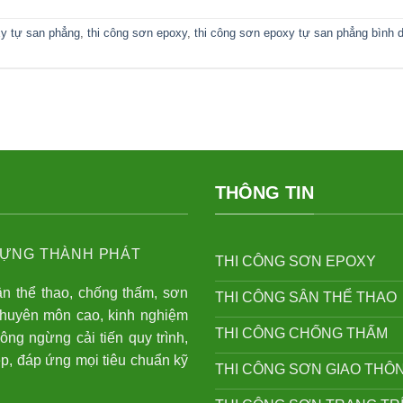
y tự san phẳng
,
thi công sơn epoxy
,
thi công sơn epoxy tự san phẳng bình
THÔNG TIN
ỰNG THÀNH PHÁT
THI CÔNG SƠN EPOXY
ân thể thao, chống thấm, sơn
THI CÔNG SÂN THỂ THAO
chuyên môn cao, kinh nghiệm
THI CÔNG CHỐNG THẤM
hông ngừng cải tiến quy trình,
p, đáp ứng mọi tiêu chuẩn kỹ
THI CÔNG SƠN GIAO THÔ