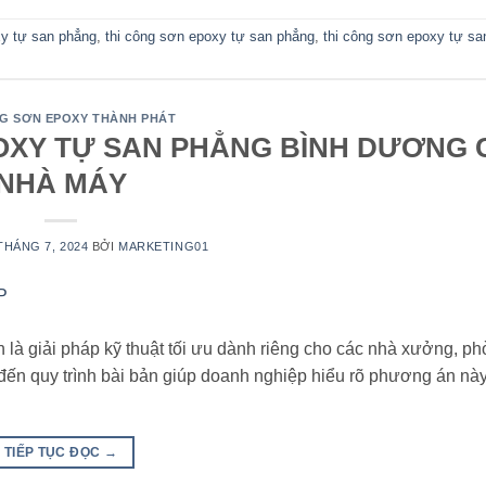
y tự san phẳng
,
thi công sơn epoxy tự san phẳng
,
thi công sơn epoxy tự s
NG SƠN EPOXY THÀNH PHÁT
POXY TỰ SAN PHẲNG BÌNH DƯƠNG
NHÀ MÁY
THÁNG 7, 2024
BỞI
MARKETING01
là giải pháp kỹ thuật tối ưu dành riêng cho các nhà xưởng, p
ến quy trình bài bản giúp doanh nghiệp hiểu rõ phương án này
TIẾP TỤC ĐỌC
→