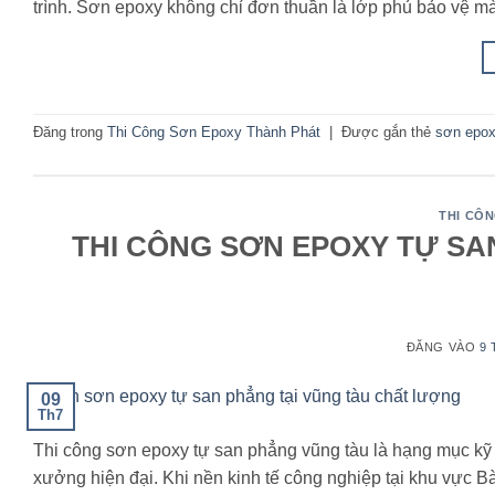
trình. Sơn epoxy không chỉ đơn thuần là lớp phủ bảo vệ mà 
Đăng trong
Thi Công Sơn Epoxy Thành Phát
|
Được gắn thẻ
sơn epox
THI CÔ
THI CÔNG SƠN EPOXY TỰ SA
ĐĂNG VÀO
9 
09
Th7
Thi công sơn epoxy tự san phẳng vũng tàu là hạng mục kỹ t
xưởng hiện đại. Khi nền kinh tế công nghiệp tại khu vực 