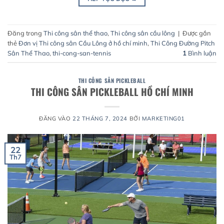
Đăng trong
Thi công sân thể thao
,
Thi công sân cầu lông
|
Được gắn
thẻ
Đơn vị Thi công sân Cầu Lông ở hồ chí minh
,
Thi Công Đường Pitch
Sân Thể Thao
,
thi-cong-san-tennis
1
Bình luận
THI CÔNG SÂN PICKLEBALL
THI CÔNG SÂN PICKLEBALL HỒ CHÍ MINH
ĐĂNG VÀO
22 THÁNG 7, 2024
BỞI
MARKETING01
22
Th7