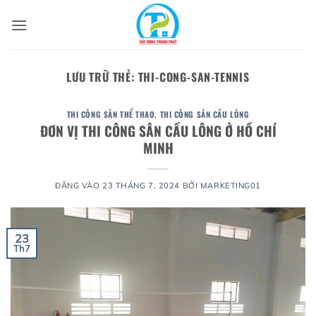
Bỏ
qua
nội
dung
LƯU TRỮ THẺ:
THI-CONG-SAN-TENNIS
THI CÔNG SÂN THỂ THAO
,
THI CÔNG SÂN CẦU LÔNG
ĐƠN VỊ THI CÔNG SÂN CẦU LÔNG Ở HỒ CHÍ
MINH
ĐĂNG VÀO
23 THÁNG 7, 2024
BỞI
MARKETING01
23
Th7