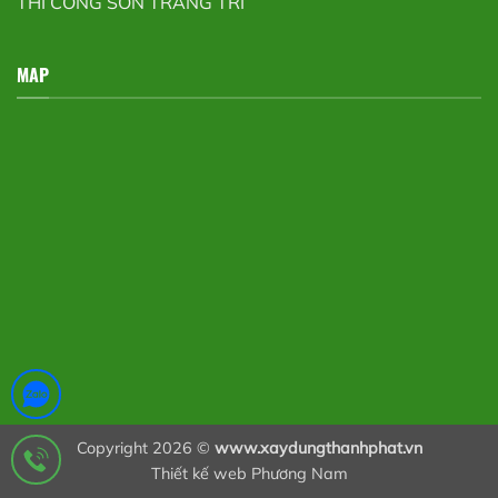
THI CÔNG SƠN TRANG TRÍ
MAP
Copyright 2026 ©
www.xaydungthanhphat.vn
Thiết kế web Phương Nam