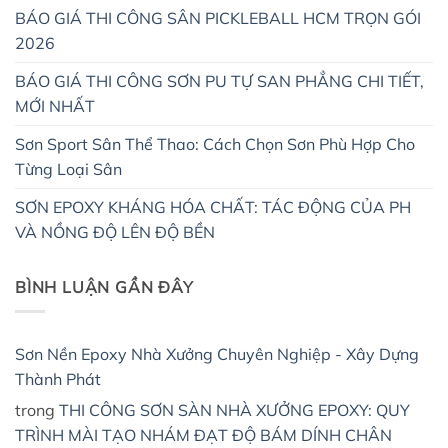
BÁO GIÁ THI CÔNG SÂN PICKLEBALL HCM TRỌN GÓI
2026
BÁO GIÁ THI CÔNG SƠN PU TỰ SAN PHẲNG CHI TIẾT,
MỚI NHẤT
Sơn Sport Sân Thể Thao: Cách Chọn Sơn Phù Hợp Cho
Từng Loại Sân
SƠN EPOXY KHÁNG HÓA CHẤT: TÁC ĐỘNG CỦA PH
VÀ NỒNG ĐỘ LÊN ĐỘ BỀN
BÌNH LUẬN GẦN ĐÂY
Sơn Nền Epoxy Nhà Xưởng Chuyên Nghiệp - Xây Dựng
Thành Phát
trong
THI CÔNG SƠN SÀN NHÀ XƯỞNG EPOXY: QUY
TRÌNH MÀI TẠO NHÁM ĐẠT ĐỘ BÁM DÍNH CHÂN