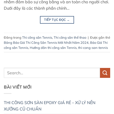
nhằm đảm bảo sự công bằng và an toàn cho người chơi.
Dưới đây là các thành phần chính…
TIẾP TỤC ĐỌC
→
Đăng trong
Thi công sân Tennis
,
Thi công sân thể thao
|
Được gắn thẻ
Bảng Báo Giá Thi Công Sân Tennis Mới Nhất Năm 2024
,
Báo Giá Thi
công sân Tennis
,
Hướng dân thi công sân Tennis
,
thi-cong-san-tennis
BÀI VIẾT MỚI
THI CÔNG SƠN SÀN EPOXY GIÁ RẺ – XỬ LÝ NỀN
XƯỞNG CŨ CHUẨN