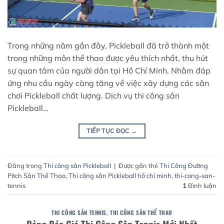
Trong những năm gần đây, Pickleball đã trở thành một
trong những môn thể thao được yêu thích nhất, thu hút
sự quan tâm của người dân tại Hồ Chí Minh. Nhằm đáp
ứng nhu cầu ngày càng tăng về việc xây dựng các sân
chơi Pickleball chất lượng. Dịch vụ thi công sân
Pickleball…
TIẾP TỤC ĐỌC
→
Đăng trong
Thi công sân Pickleball
|
Được gắn thẻ
Thi Công Đường
Pitch Sân Thể Thao
,
Thi công sân Pickleball hồ chí minh
,
thi-cong-san-
tennis
1
Bình luận
THI CÔNG SÂN TENNIS
,
THI CÔNG SÂN THỂ THAO