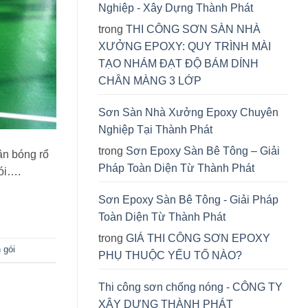
Nghiệp - Xây Dựng Thành Phát
trong
THI CÔNG SƠN SÀN NHÀ
XƯỞNG EPOXY: QUY TRÌNH MÀI
TẠO NHÁM ĐẠT ĐỘ BÁM DÍNH
CHÂN MÀNG 3 LỚP
Sơn Sàn Nhà Xưởng Epoxy Chuyên
Nghiệp Tại Thành Phát
trong
Sơn Epoxy Sàn Bê Tông – Giải
ân bóng rổ
Pháp Toàn Diện Từ Thành Phát
gói….
Sơn Epoxy Sàn Bê Tông - Giải Pháp
Toàn Diện Từ Thành Phát
trong
GIÁ THI CÔNG SƠN EPOXY
 gói
PHỤ THUỘC YẾU TỐ NÀO?
Thi công sơn chống nóng - CÔNG TY
XÂY DỰNG THÀNH PHÁT