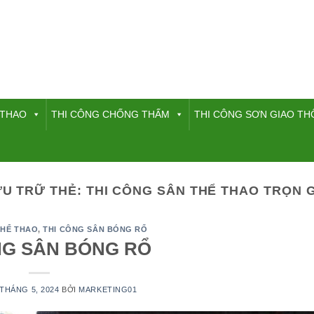
 THAO
THI CÔNG CHỐNG THẤM
THI CÔNG SƠN GIAO T
ƯU TRỮ THẺ:
THI CÔNG SÂN THỂ THAO TRỌN 
THỂ THAO
,
THI CÔNG SÂN BÓNG RỔ
NG SÂN BÓNG RỔ
 THÁNG 5, 2024
BỞI
MARKETING01