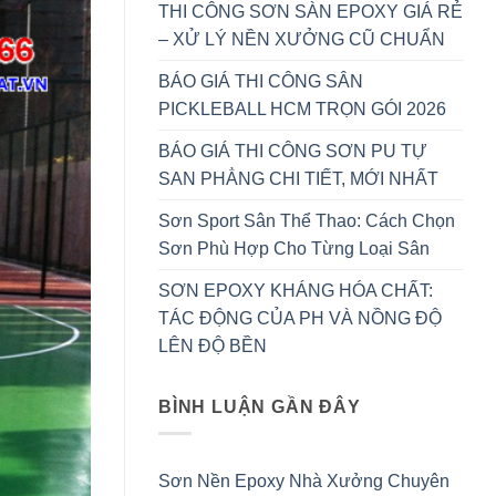
THI CÔNG SƠN SÀN EPOXY GIÁ RẺ
– XỬ LÝ NỀN XƯỞNG CŨ CHUẨN
BÁO GIÁ THI CÔNG SÂN
PICKLEBALL HCM TRỌN GÓI 2026
BÁO GIÁ THI CÔNG SƠN PU TỰ
SAN PHẲNG CHI TIẾT, MỚI NHẤT
Sơn Sport Sân Thể Thao: Cách Chọn
Sơn Phù Hợp Cho Từng Loại Sân
SƠN EPOXY KHÁNG HÓA CHẤT:
TÁC ĐỘNG CỦA PH VÀ NỒNG ĐỘ
LÊN ĐỘ BỀN
BÌNH LUẬN GẦN ĐÂY
Sơn Nền Epoxy Nhà Xưởng Chuyên