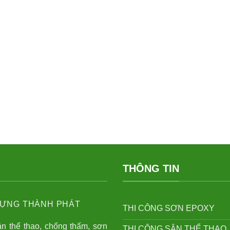
THÔNG TIN
ỰNG THÀNH PHÁT
THI CÔNG SƠN EPOXY
ân thể thao, chống thấm, sơn
THI CÔNG SÂN THỂ THAO