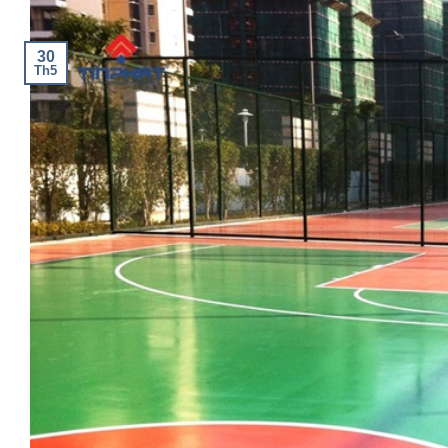
30
Th5