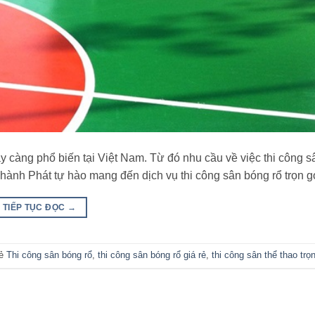
 càng phổ biến tại Việt Nam. Từ đó nhu cầu về việc thi công s
hành Phát tự hào mang đến dịch vụ thi công sân bóng rổ trọn 
TIẾP TỤC ĐỌC
→
hẻ
Thi công sân bóng rổ
,
thi công sân bóng rổ giá rẻ
,
thi công sân thể thao trọn