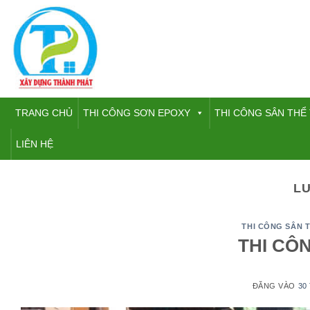
Bỏ
qua
nội
dung
TRANG CHỦ
THI CÔNG SƠN EPOXY
THI CÔNG SÂN THỂ
LIÊN HỆ
L
THI CÔNG SÂN 
THI CÔ
ĐĂNG VÀO
30