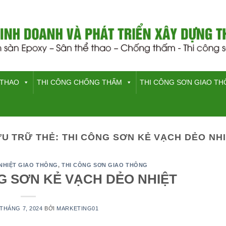
 THAO
THI CÔNG CHỐNG THẤM
THI CÔNG SƠN GIAO T
ƯU TRỮ THẺ:
THI CÔNG SƠN KẺ VẠCH DẺO NH
NHIỆT GIAO THÔNG
,
THI CÔNG SƠN GIAO THÔNG
G SƠN KẺ VẠCH DẺO NHIỆT
 THÁNG 7, 2024
BỞI
MARKETING01