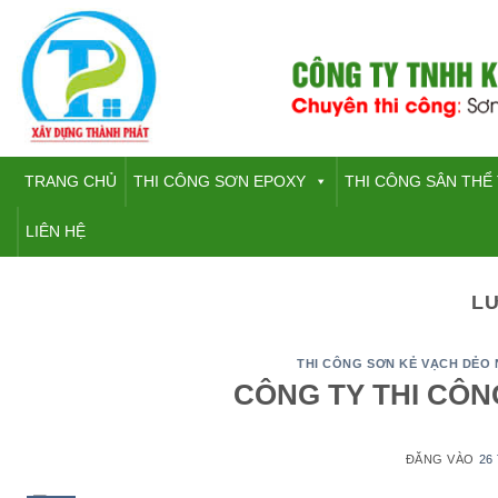
Bỏ
qua
nội
dung
TRANG CHỦ
THI CÔNG SƠN EPOXY
THI CÔNG SÂN THỂ
LIÊN HỆ
L
THI CÔNG SƠN KẺ VẠCH DẺO 
CÔNG TY THI CÔN
ĐĂNG VÀO
26