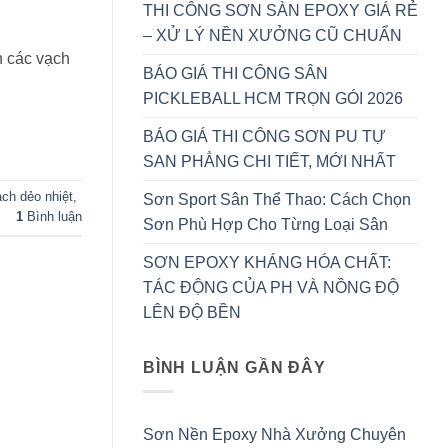
THI CÔNG SƠN SÀN EPOXY GIÁ RẺ
– XỬ LÝ NỀN XƯỞNG CŨ CHUẨN
n các vạch
BÁO GIÁ THI CÔNG SÂN
PICKLEBALL HCM TRỌN GÓI 2026
BÁO GIÁ THI CÔNG SƠN PU TỰ
SAN PHẲNG CHI TIẾT, MỚI NHẤT
ch dẻo nhiệt
,
Sơn Sport Sân Thể Thao: Cách Chọn
1
Bình luận
Sơn Phù Hợp Cho Từng Loại Sân
SƠN EPOXY KHÁNG HÓA CHẤT:
TÁC ĐỘNG CỦA PH VÀ NỒNG ĐỘ
LÊN ĐỘ BỀN
BÌNH LUẬN GẦN ĐÂY
Sơn Nền Epoxy Nhà Xưởng Chuyên