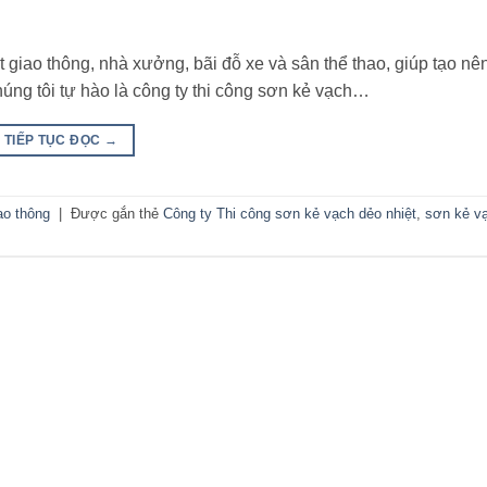
 giao thông, nhà xưởng, bãi đỗ xe và sân thể thao, giúp tạo nê
húng tôi tự hào là công ty thi công sơn kẻ vạch…
TIẾP TỤC ĐỌC
→
ao thông
|
Được gắn thẻ
Công ty Thi công sơn kẻ vạch dẻo nhiệt
,
sơn kẻ vạ