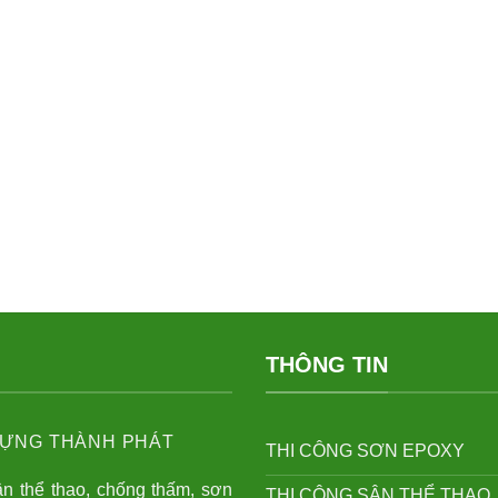
THÔNG TIN
ỰNG THÀNH PHÁT
THI CÔNG SƠN EPOXY
ân thể thao, chống thấm, sơn
THI CÔNG SÂN THỂ THAO