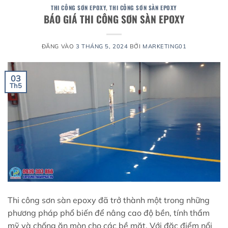
THI CÔNG SƠN EPOXY
,
THI CÔNG SƠN SÀN EPOXY
BÁO GIÁ THI CÔNG SƠN SÀN EPOXY
ĐĂNG VÀO
3 THÁNG 5, 2024
BỞI
MARKETING01
03
Th5
Thi công sơn sàn epoxy đã trở thành một trong những
phương pháp phổ biến để nâng cao độ bền, tính thẩm
mỹ và chống ăn mòn cho các bề mặt. Với đặc điểm nổi