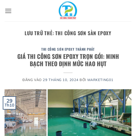
Bỏ
qua
nội
dung
LƯU TRỮ THẺ:
THI CÔNG SƠN SÀN EPOXY
THI CÔNG SƠN EPOXY THÀNH PHÁT
GIÁ THI CÔNG SƠN EPOXY TRỌN GÓI: MINH
BẠCH THEO ĐỊNH MỨC HAO HỤT
ĐĂNG VÀO
29 THÁNG 10, 2024
BỞI
MARKETING01
29
Th10