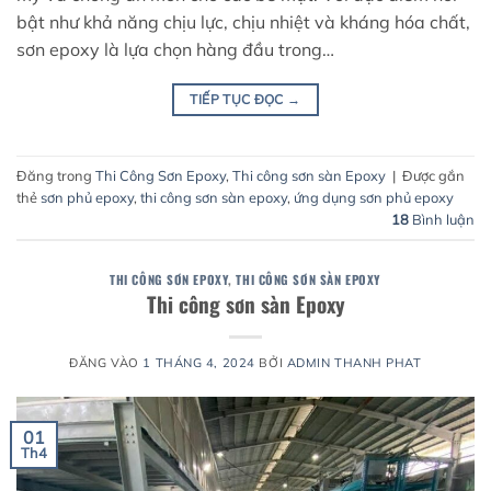
bật như khả năng chịu lực, chịu nhiệt và kháng hóa chất,
sơn epoxy là lựa chọn hàng đầu trong…
TIẾP TỤC ĐỌC
→
Đăng trong
Thi Công Sơn Epoxy
,
Thi công sơn sàn Epoxy
|
Được gắn
thẻ
sơn phủ epoxy
,
thi công sơn sàn epoxy
,
ứng dụng sơn phủ epoxy
18
Bình luận
THI CÔNG SƠN EPOXY
,
THI CÔNG SƠN SÀN EPOXY
Thi công sơn sàn Epoxy
ĐĂNG VÀO
1 THÁNG 4, 2024
BỞI
ADMIN THANH PHAT
01
Th4