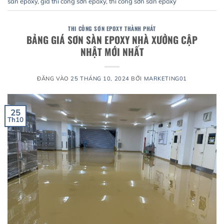
sàn epoxy
,
giá thi công sơn epoxy
,
thi công sơn sàn epoxy
THI CÔNG SƠN EPOXY THÀNH PHÁT
BẢNG GIÁ SƠN SÀN EPOXY NHÀ XƯỞNG CẬP
NHẬT MỚI NHẤT
ĐĂNG VÀO
25 THÁNG 10, 2024
BỞI
MARKETING01
25
Th10