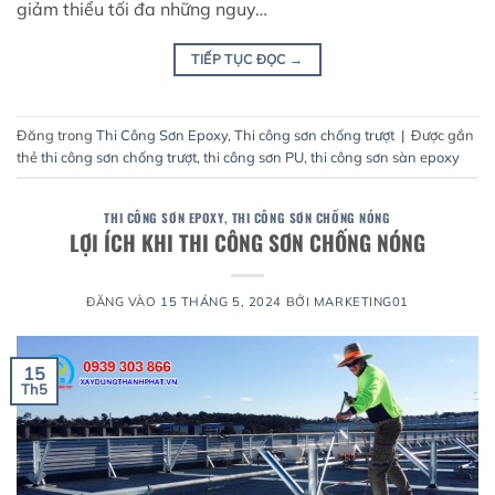
giảm thiểu tối đa những nguy…
TIẾP TỤC ĐỌC
→
Đăng trong
Thi Công Sơn Epoxy
,
Thi công sơn chống trượt
|
Được gắn
thẻ
thi công sơn chống trượt
,
thi công sơn PU
,
thi công sơn sàn epoxy
THI CÔNG SƠN EPOXY
,
THI CÔNG SƠN CHỐNG NÓNG
LỢI ÍCH KHI THI CÔNG SƠN CHỐNG NÓNG
ĐĂNG VÀO
15 THÁNG 5, 2024
BỞI
MARKETING01
15
Th5