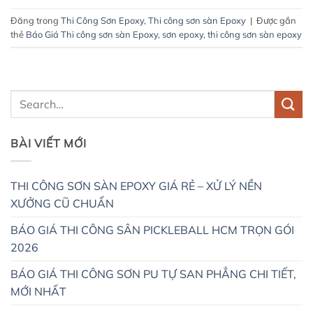
Đăng trong
Thi Công Sơn Epoxy
,
Thi công sơn sàn Epoxy
|
Được gắn
thẻ
Báo Giá Thi công sơn sàn Epoxy
,
sơn epoxy
,
thi công sơn sàn epoxy
BÀI VIẾT MỚI
THI CÔNG SƠN SÀN EPOXY GIÁ RẺ – XỬ LÝ NỀN
XƯỞNG CŨ CHUẨN
BÁO GIÁ THI CÔNG SÂN PICKLEBALL HCM TRỌN GÓI
2026
BÁO GIÁ THI CÔNG SƠN PU TỰ SAN PHẲNG CHI TIẾT,
MỚI NHẤT