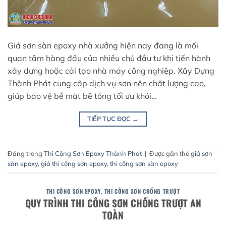
Giá sơn sàn epoxy nhà xưởng hiện nay đang là mối
quan tâm hàng đầu của nhiều chủ đầu tư khi tiến hành
xây dựng hoặc cải tạo nhà máy công nghiệp. Xây Dựng
Thành Phát cung cấp dịch vụ sơn nền chất lượng cao,
giúp bảo vệ bề mặt bê tông tối ưu khỏi…
TIẾP TỤC ĐỌC
→
Đăng trong
Thi Công Sơn Epoxy Thành Phát
|
Được gắn thẻ
giá sơn
sàn epoxy
,
giá thi công sơn epoxy
,
thi công sơn sàn epoxy
THI CÔNG SƠN EPOXY
,
THI CÔNG SƠN CHỐNG TRƯỢT
QUY TRÌNH THI CÔNG SƠN CHỐNG TRƯỢT AN
TOÀN