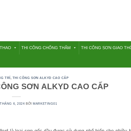
 THAO
THI CÔNG CHỐNG THẤM
THI CÔNG SƠN GIAO T
G TRÍ
,
THI CÔNG SƠN ALKYD CAO CẤP
CÔNG SƠN ALKYD CAO CẤP
 THÁNG 6, 2024
BỞI
MARKETING01
kyd là loại sơn gốc dầu được sử dụng phổ biến cho nhiều 