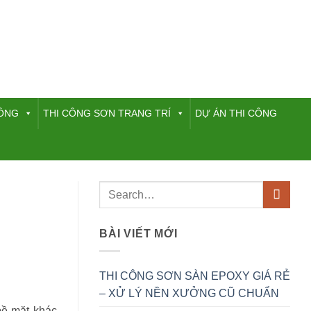
HÔNG
THI CÔNG SƠN TRANG TRÍ
DỰ ÁN THI CÔNG
BÀI VIẾT MỚI
THI CÔNG SƠN SÀN EPOXY GIÁ RẺ
– XỬ LÝ NỀN XƯỞNG CŨ CHUẨN
bề mặt khác