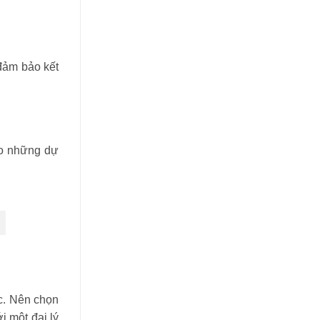
đảm bảo kết
ho những dự
c. Nên chọn
i một đại lý