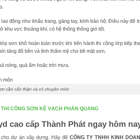
p.
 lao động như khẩu trang, găng tay, kính bảo hộ. Điều này để tr
 ở khu vực thoáng khí, có hệ thống thông gió tốt.
ớp sơn khô hoàn toàn trước khi tiến hành thi công lớp tiếp th
hời tăng độ bền và tính thẩm mỹ cho bề mặt sơn.
quá nóng, quá ẩm hoặc trời mưa.
sơn cần cẩn thận và có chuyên môn
I THI CÔNG SƠN KẺ VẠCH PHẢN QUANG
lkyd cao cấp Thành Phát ngay hôm na
p
cho dự án xây dựng. Hãy để
CÔNG TY TNHH KINH DOA