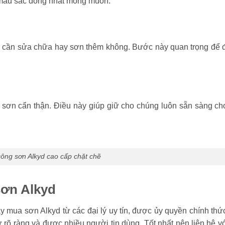
à màu sắc đồng nhất mong muốn.
có cần sửa chữa hay sơn thêm không. Bước này quan trọng để 
 sơn cẩn thận. Điều này giúp giữ cho chúng luôn sẵn sàng c
 công sơn Alkyd cao cấp chặt chẽ
sơn Alkyd
 mua sơn Alkyd từ các đại lý uy tín, được ủy quyền chính thứ
rõ ràng và được nhiều người tin dùng. Tốt nhất nên liên hệ vớ