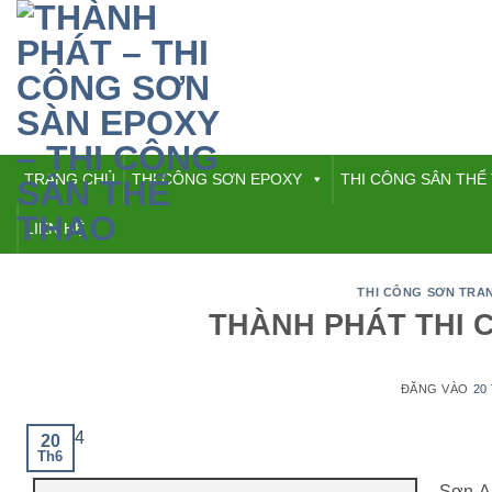
Bỏ
qua
nội
dung
TRANG CHỦ
THI CÔNG SƠN EPOXY
THI CÔNG SÂN THỂ
LIÊN HỆ
THI CÔNG SƠN TRAN
THÀNH PHÁT THI 
ĐĂNG VÀO
20
20
Th6
Sơn Al