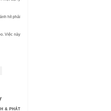
ánh hít phải
eo. Việc này
y
NH & PHÁT