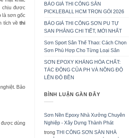
BÁO GIÁ THI CÔNG SÂN
, chịu được
PICKLEBALL HCM TRỌN GÓI 2026
o là sơn gốc
 tích về
thi
BÁO GIÁ THI CÔNG SƠN PU TỰ
SAN PHẲNG CHI TIẾT, MỚI NHẤT
Sơn Sport Sân Thể Thao: Cách Chọn
Sơn Phù Hợp Cho Từng Loại Sân
SƠN EPOXY KHÁNG HÓA CHẤT:
TÁC ĐỘNG CỦA PH VÀ NỒNG ĐỘ
LÊN ĐỘ BỀN
nghiệt. Bảo
BÌNH LUẬN GẦN ĐÂY
Sơn Nền Epoxy Nhà Xưởng Chuyên
Nghiệp - Xây Dựng Thành Phát
g được dùng
trong
THI CÔNG SƠN SÀN NHÀ