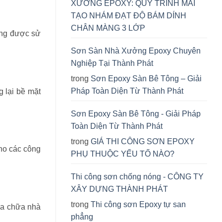
XƯỞNG EPOXY: QUY TRÌNH MÀI
TẠO NHÁM ĐẠT ĐỘ BÁM DÍNH
CHÂN MÀNG 3 LỚP
ũng được sử
Sơn Sàn Nhà Xưởng Epoxy Chuyên
Nghiệp Tại Thành Phát
trong
Sơn Epoxy Sàn Bê Tông – Giải
Pháp Toàn Diện Từ Thành Phát
 lại bề mặt
Sơn Epoxy Sàn Bê Tông - Giải Pháp
Toàn Diện Từ Thành Phát
trong
GIÁ THI CÔNG SƠN EPOXY
ho các công
PHỤ THUỘC YẾU TỐ NÀO?
Thi công sơn chống nóng - CÔNG TY
XÂY DỰNG THÀNH PHÁT
trong
Thi công sơn Epoxy tự san
ửa chữa nhà
phẳng