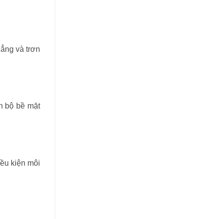
hẳng và trơn
n bộ bề mặt
iều kiện môi