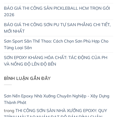
BÁO GIÁ THI CÔNG SÂN PICKLEBALL HCM TRỌN GÓI
2026
BÁO GIÁ THI CÔNG SƠN PU TỰ SAN PHẲNG CHI TIẾT,
MỚI NHẤT
Sơn Sport Sân Thể Thao: Cách Chọn Sơn Phù Hợp Cho
Từng Loại Sân
SƠN EPOXY KHÁNG HÓA CHẤT: TÁC ĐỘNG CỦA PH
VÀ NỒNG ĐỘ LÊN ĐỘ BỀN
BÌNH LUẬN GẦN ĐÂY
Sơn Nền Epoxy Nhà Xưởng Chuyên Nghiệp - Xây Dựng
Thành Phát
trong
THI CÔNG SƠN SÀN NHÀ XƯỞNG EPOXY: QUY