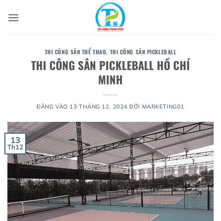
Bỏ
qua
nội
dung
THI CÔNG SÂN THỂ THAO
,
THI CÔNG SÂN PICKLEBALL
THI CÔNG SÂN PICKLEBALL HỒ CHÍ
MINH
ĐĂNG VÀO
13 THÁNG 12, 2024
BỞI
MARKETING01
13
Th12