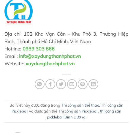
Địa chỉ: 102 Kha Vạn Cân – Khu Phố 3, Phường Hiệp
Bình, Thành phố Hồ Chí Minh, Việt Nam
Hotline:
0939 303 866
Email:
info@xaydungthanhphat.vn
Website:
xaydungthanhphat.vn
Bài viết này được đăng trong
Thi công sân thể thao
,
Thi công sân
Pickleball
và được gắn thẻ
Thi công sân Pickleball
,
thi công sân
pickleball Bình Dương
.