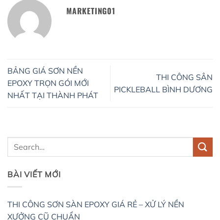
MARKETING01
BẢNG GIÁ SƠN NỀN
THI CÔNG SÂN
EPOXY TRỌN GÓI MỚI
PICKLEBALL BÌNH DƯƠNG
NHẤT TẠI THÀNH PHÁT
BÀI VIẾT MỚI
THI CÔNG SƠN SÀN EPOXY GIÁ RẺ – XỬ LÝ NỀN
XƯỞNG CŨ CHUẨN