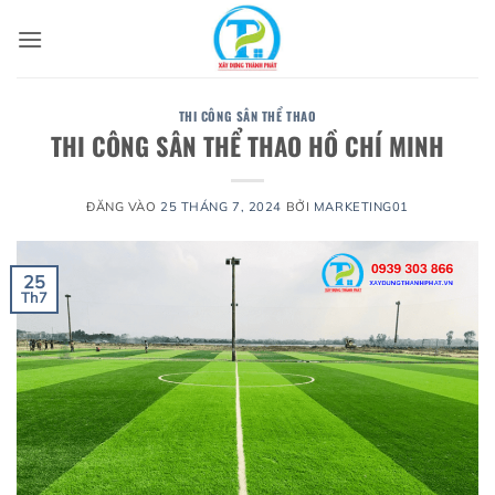
Bỏ
qua
nội
dung
THI CÔNG SÂN THỂ THAO
THI CÔNG SÂN THỂ THAO HỒ CHÍ MINH
ĐĂNG VÀO
25 THÁNG 7, 2024
BỞI
MARKETING01
25
Th7