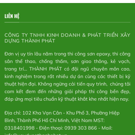
LIÊN HỆ
CÔNG TY TNHH KINH DOANH & PHÁT TRIỂN XÂY
DỰNG THÀNH PHÁT
Đơn vị uy tín lâu năm trong thi công sơn epoxy, thi công
sân thể thao, chống thấm, sơn giao thông, kẻ vạch,
trang trí… THÀNH PHÁT có đội ngũ chuyên môn cao,
kinh nghiệm trong rất nhiều dự án cùng các thiết bị kỹ
thuật hiện đại. Không ngừng cải tiến quy trình, chúng tôi
cam kết đem đến những giải pháp thi công bền đẹp,
đáp ứng mọi tiêu chuẩn kỹ thuật khắt khe nhất hiện nay.
Địa chỉ: 102 Kha Vạn Cân - Khu Phố 3, Phường Hiệp
Bình, Thành Phố Hồ Chí Minh, Việt Nam MST:
0318401998 - Điện thoại: 0939 303 866 - Mail: