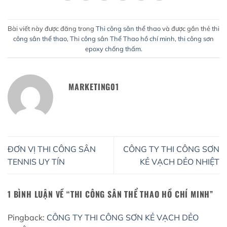
Bài viết này được đăng trong
Thi công sân thể thao
và được gắn thẻ
thi
công sân thể thao
,
Thi công sân Thể Thao hồ chí minh
,
thi công sơn
epoxy chống thấm
.
MARKETING01
ĐƠN VỊ THI CÔNG SÂN
CÔNG TY THI CÔNG SƠN
TENNIS UY TÍN
KẺ VẠCH DẺO NHIỆT
1 BÌNH LUẬN VỀ “
THI CÔNG SÂN THỂ THAO HỒ CHÍ MINH
”
Pingback:
CÔNG TY THI CÔNG SƠN KẺ VẠCH DẺO