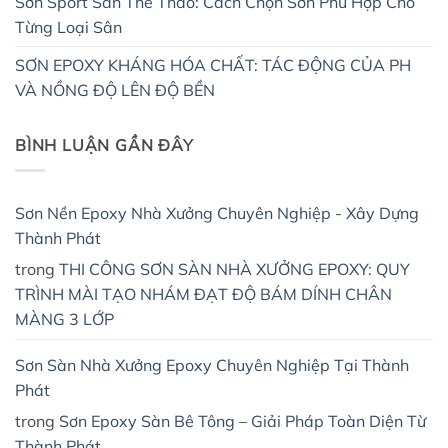
Sơn Sport Sân Thể Thao: Cách Chọn Sơn Phù Hợp Cho
Từng Loại Sân
SƠN EPOXY KHÁNG HÓA CHẤT: TÁC ĐỘNG CỦA PH
VÀ NỒNG ĐỘ LÊN ĐỘ BỀN
BÌNH LUẬN GẦN ĐÂY
Sơn Nền Epoxy Nhà Xưởng Chuyên Nghiệp - Xây Dựng
Thành Phát
trong
THI CÔNG SƠN SÀN NHÀ XƯỞNG EPOXY: QUY
TRÌNH MÀI TẠO NHÁM ĐẠT ĐỘ BÁM DÍNH CHÂN
MÀNG 3 LỚP
Sơn Sàn Nhà Xưởng Epoxy Chuyên Nghiệp Tại Thành
Phát
trong
Sơn Epoxy Sàn Bê Tông – Giải Pháp Toàn Diện Từ
Thành Phát