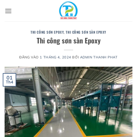
Bỏ
qua
nội
dung
THI CÔNG SƠN EPOXY
,
THI CÔNG SƠN SÀN EPOXY
Thi công sơn sàn Epoxy
ĐĂNG VÀO
1 THÁNG 4, 2024
BỞI
ADMIN THANH PHAT
01
Th4