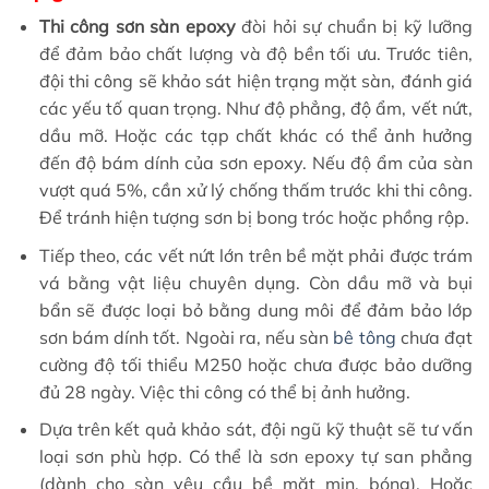
Thi công sơn sàn epoxy
đòi hỏi sự chuẩn bị kỹ lưỡng
để đảm bảo chất lượng và độ bền tối ưu. Trước tiên,
đội thi công sẽ khảo sát hiện trạng mặt sàn, đánh giá
các yếu tố quan trọng. Như độ phẳng, độ ẩm, vết nứt,
dầu mỡ. Hoặc các tạp chất khác có thể ảnh hưởng
đến độ bám dính của sơn epoxy. Nếu độ ẩm của sàn
vượt quá 5%, cần xử lý chống thấm trước khi thi công.
Để tránh hiện tượng sơn bị bong tróc hoặc phồng rộp.
Tiếp theo, các vết nứt lớn trên bề mặt phải được trám
vá bằng vật liệu chuyên dụng. Còn dầu mỡ và bụi
bẩn sẽ được loại bỏ bằng dung môi để đảm bảo lớp
sơn bám dính tốt. Ngoài ra, nếu sàn
bê tông
chưa đạt
cường độ tối thiểu M250 hoặc chưa được bảo dưỡng
đủ 28 ngày. Việc thi công có thể bị ảnh hưởng.
Dựa trên kết quả khảo sát, đội ngũ kỹ thuật sẽ tư vấn
loại sơn phù hợp. Có thể là sơn epoxy tự san phẳng
(dành cho sàn yêu cầu bề mặt mịn, bóng). Hoặc