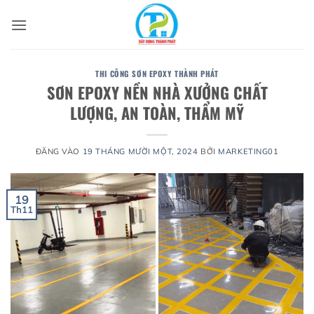
Bỏ
qua
nội
dung
THI CÔNG SƠN EPOXY THÀNH PHÁT
SƠN EPOXY NỀN NHÀ XƯỞNG CHẤT
LƯỢNG, AN TOÀN, THẨM MỸ
ĐĂNG VÀO
19 THÁNG MƯỜI MỘT, 2024
BỞI
MARKETING01
19
Th11