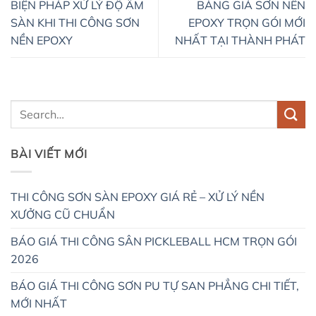
BIỆN PHÁP XỬ LÝ ĐỘ ẨM
BẢNG GIÁ SƠN NỀN
SÀN KHI THI CÔNG SƠN
EPOXY TRỌN GÓI MỚI
NỀN EPOXY
NHẤT TẠI THÀNH PHÁT
BÀI VIẾT MỚI
THI CÔNG SƠN SÀN EPOXY GIÁ RẺ – XỬ LÝ NỀN
XƯỞNG CŨ CHUẨN
BÁO GIÁ THI CÔNG SÂN PICKLEBALL HCM TRỌN GÓI
2026
BÁO GIÁ THI CÔNG SƠN PU TỰ SAN PHẲNG CHI TIẾT,
MỚI NHẤT