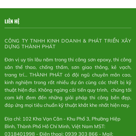
LIÊN HỆ
CÔNG TY TNHH KINH DOANH & PHÁT TRIỂN XÂY
DỰNG THÀNH PHÁT
Đơn vị uy tín lâu năm trong thi công sơn epoxy, thi công
sân thể thao, chống thấm, sơn giao thông, kẻ vạch,
trang trí… THÀNH PHÁT có đội ngũ chuyên môn cao,
kinh nghiệm trong rất nhiều dự án cùng các thiết bị kỹ
thuật hiện đại. Không ngừng cải tiến quy trình, chúng tôi
cam kết đem đến những giải pháp thi công bền đẹp,
đáp ứng mọi tiêu chuẩn kỹ thuật khắt khe nhất hiện nay.
Địa chỉ: 102 Kha Vạn Cân - Khu Phố 3, Phường Hiệp
Bình, Thành Phố Hồ Chí Minh, Việt Nam MST:
0318401998 - Điện thoại: 0939 303 866 - Mail: