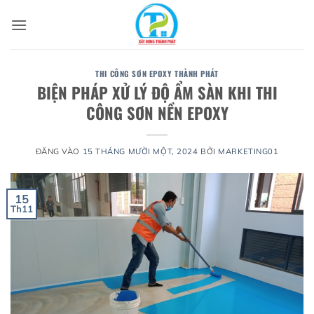
Bỏ
qua
nội
dung
THI CÔNG SƠN EPOXY THÀNH PHÁT
BIỆN PHÁP XỬ LÝ ĐỘ ẨM SÀN KHI THI
CÔNG SƠN NỀN EPOXY
ĐĂNG VÀO
15 THÁNG MƯỜI MỘT, 2024
BỞI
MARKETING01
15
Th11