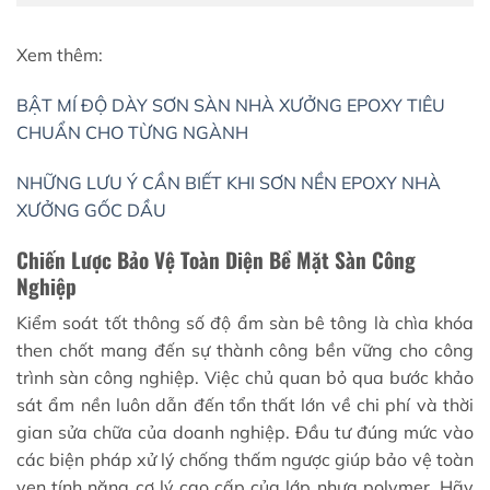
Xem thêm:
BẬT MÍ ĐỘ DÀY SƠN SÀN NHÀ XƯỞNG EPOXY TIÊU
CHUẨN CHO TỪNG NGÀNH
NHỮNG LƯU Ý CẦN BIẾT KHI SƠN NỀN EPOXY NHÀ
XƯỞNG GỐC DẦU
Chiến Lược Bảo Vệ Toàn Diện Bề Mặt Sàn Công
Nghiệp
Kiểm soát tốt thông số độ ẩm sàn bê tông là chìa khóa
then chốt mang đến sự thành công bền vững cho công
trình sàn công nghiệp. Việc chủ quan bỏ qua bước khảo
sát ẩm nền luôn dẫn đến tổn thất lớn về chi phí và thời
gian sửa chữa của doanh nghiệp. Đầu tư đúng mức vào
các biện pháp xử lý chống thấm ngược giúp bảo vệ toàn
vẹn tính năng cơ lý cao cấp của lớp nhựa polymer. Hãy