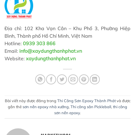
Địa chỉ: 102 Kha Vạn Cân – Khu Phố 3, Phường Hiệp
Bình, Thành phố Hồ Chí Minh, Việt Nam
Hotline:
0939 303 866
Email:
info@xaydungthanhphat.vn
Website:
xaydungthanhphat.vn
Bài viết này được đăng trong
Thi Công Sơn Epoxy Thành Phát
và được
gắn thẻ
sơn nền epoxy nhà xưởng
,
Thi công sân Pickleball
,
thi công
sơn nền epoxy
.