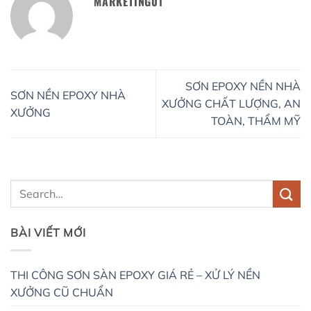
MARKETING01
SƠN EPOXY NỀN NHÀ
SƠN NỀN EPOXY NHÀ
XƯỞNG CHẤT LƯỢNG, AN
XƯỞNG
TOÀN, THẨM MỸ
BÀI VIẾT MỚI
THI CÔNG SƠN SÀN EPOXY GIÁ RẺ – XỬ LÝ NỀN
XƯỞNG CŨ CHUẨN