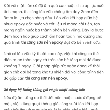
Đối với mặt sàn có độ ẩm quá cao hoặc chịu áp lực nước
tĩnh mạnh, thi công lớp vữa chống ẩm dày 2mm đến
3mm là lựa chọn hàng đầu. Lớp vữa kết hợp giữa hệ
nhựa epoxy gốc nước và cốt liệu xi măng cải tiến, tạo
màng ngăn nước ba thành phần bền vững. Đây là bước
đệm hoàn hảo giúp cách ẩm hoàn toàn, mở đường cho
quá trình
thi công sơn nền epoxy
đạt độ bền vĩnh cửu.
Nhờ có lớp vữa kỹ thuật cao này, việc thi công có thể
diễn ra an toàn ngay cả trên sàn bê tông mới đổ được
khoảng 7 ngày. Giải pháp giúp rút ngắn đáng kể thời
gian chờ đợi bê tông khô tự nhiên đối với công trình tiến
độ gấp cần
thi công sơn nền epoxy
.
Sử dụng hệ thống thông gió và gia nhiệt cưỡng bức
Nếu độ ẩm tăng do thời tiết nồm hoặc nước ứ đọng bề
mặt, việc dùng quạt thông gió công suất lớn kết hợp
máy hút ẩm và máy gia nhiệt là biện pháp hiệu quả.