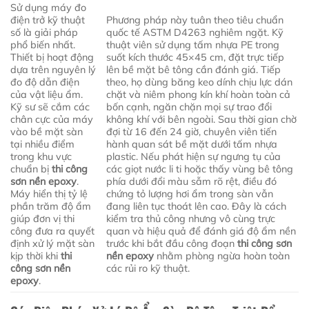
Sử dụng máy đo
điện trở kỹ thuật
Phương pháp này tuân theo tiêu chuẩn
số là giải pháp
quốc tế ASTM D4263 nghiêm ngặt. Kỹ
phổ biến nhất.
thuật viên sử dụng tấm nhựa PE trong
Thiết bị hoạt động
suốt kích thước 45×45 cm, đặt trực tiếp
dựa trên nguyên lý
lên bề mặt bê tông cần đánh giá. Tiếp
đo độ dẫn điện
theo, họ dùng băng keo dính chịu lực dán
của vật liệu ẩm.
chặt và niêm phong kín khí hoàn toàn cả
Kỹ sư sẽ cắm các
bốn cạnh, ngăn chặn mọi sự trao đổi
chân cực của máy
không khí với bên ngoài. Sau thời gian chờ
vào bề mặt sàn
đợi từ 16 đến 24 giờ, chuyên viên tiến
tại nhiều điểm
hành quan sát bề mặt dưới tấm nhựa
trong khu vực
plastic. Nếu phát hiện sự ngưng tụ của
chuẩn bị
thi công
các giọt nước li ti hoặc thấy vùng bê tông
sơn nền epoxy
.
phía dưới đổi màu sẫm rõ rệt, điều đó
Máy hiển thị tỷ lệ
chứng tỏ lượng hơi ẩm trong sàn vẫn
phần trăm độ ẩm
đang liên tục thoát lên cao. Đây là cách
giúp đơn vị thi
kiểm tra thủ công nhưng vô cùng trực
công đưa ra quyết
quan và hiệu quả để đánh giá độ ẩm nền
định xử lý mặt sàn
trước khi bắt đầu công đoạn
thi công sơn
kịp thời khi
thi
nền epoxy
nhằm phòng ngừa hoàn toàn
công sơn nền
các rủi ro kỹ thuật.
epoxy
.