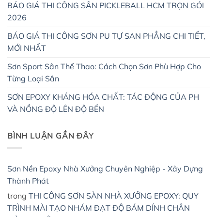
BÁO GIÁ THI CÔNG SÂN PICKLEBALL HCM TRỌN GÓI
2026
BÁO GIÁ THI CÔNG SƠN PU TỰ SAN PHẲNG CHI TIẾT,
MỚI NHẤT
Sơn Sport Sân Thể Thao: Cách Chọn Sơn Phù Hợp Cho
Từng Loại Sân
SƠN EPOXY KHÁNG HÓA CHẤT: TÁC ĐỘNG CỦA PH
VÀ NỒNG ĐỘ LÊN ĐỘ BỀN
BÌNH LUẬN GẦN ĐÂY
Sơn Nền Epoxy Nhà Xưởng Chuyên Nghiệp - Xây Dựng
Thành Phát
trong
THI CÔNG SƠN SÀN NHÀ XƯỞNG EPOXY: QUY
TRÌNH MÀI TẠO NHÁM ĐẠT ĐỘ BÁM DÍNH CHÂN