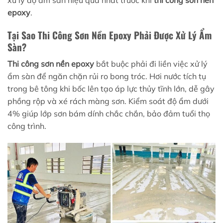
xử lý độ ẩm sàn hiệu quả nhất trước khi
thi công sơn nền
epoxy
.
Tại Sao Thi Công Sơn Nền Epoxy Phải Được Xử Lý Ẩm
Sàn?
Thi công sơn nền epoxy
bắt buộc phải đi liền việc xử lý
ẩm sàn để ngăn chặn rủi ro bong tróc. Hơi nước tích tụ
trong bê tông khi bốc lên tạo áp lực thủy tĩnh lớn, dễ gây
phồng rộp và xé rách màng sơn. Kiểm soát độ ẩm dưới
4% giúp lớp sơn bám dính chắc chắn, bảo đảm tuổi thọ
công trình.