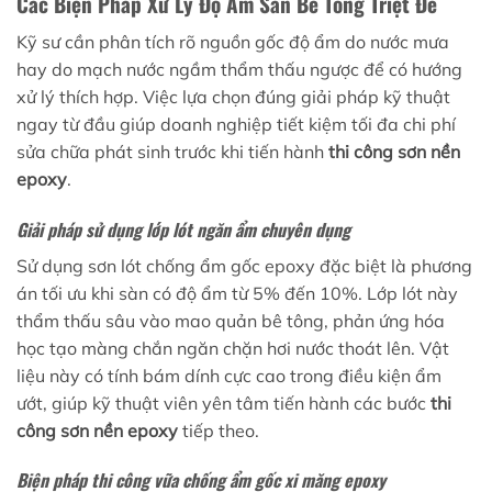
Các Biện Pháp Xử Lý Độ Ẩm Sàn Bê Tông Triệt Để
Kỹ sư cần phân tích rõ nguồn gốc độ ẩm do nước mưa
hay do mạch nước ngầm thẩm thấu ngược để có hướng
xử lý thích hợp. Việc lựa chọn đúng giải pháp kỹ thuật
ngay từ đầu giúp doanh nghiệp tiết kiệm tối đa chi phí
sửa chữa phát sinh trước khi tiến hành
thi công sơn nền
epoxy
.
Giải pháp sử dụng lớp lót ngăn ẩm chuyên dụng
Sử dụng sơn lót chống ẩm gốc epoxy đặc biệt là phương
án tối ưu khi sàn có độ ẩm từ 5% đến 10%. Lớp lót này
thẩm thấu sâu vào mao quản bê tông, phản ứng hóa
học tạo màng chắn ngăn chặn hơi nước thoát lên. Vật
liệu này có tính bám dính cực cao trong điều kiện ẩm
ướt, giúp kỹ thuật viên yên tâm tiến hành các bước
thi
công sơn nền epoxy
tiếp theo.
Biện pháp thi công vữa chống ẩm gốc xi măng epoxy