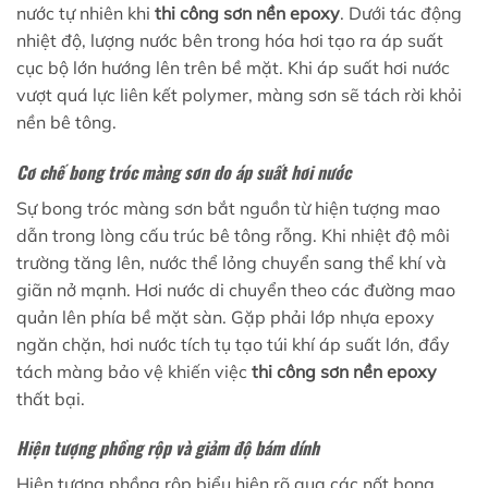
nước tự nhiên khi
thi công sơn nền epoxy
. Dưới tác động
nhiệt độ, lượng nước bên trong hóa hơi tạo ra áp suất
cục bộ lớn hướng lên trên bề mặt. Khi áp suất hơi nước
vượt quá lực liên kết polymer, màng sơn sẽ tách rời khỏi
nền bê tông.
Cơ chế bong tróc màng sơn do áp suất hơi nước
Sự bong tróc màng sơn bắt nguồn từ hiện tượng mao
dẫn trong lòng cấu trúc bê tông rỗng. Khi nhiệt độ môi
trường tăng lên, nước thể lỏng chuyển sang thể khí và
giãn nở mạnh. Hơi nước di chuyển theo các đường mao
quản lên phía bề mặt sàn. Gặp phải lớp nhựa epoxy
ngăn chặn, hơi nước tích tụ tạo túi khí áp suất lớn, đẩy
tách màng bảo vệ khiến việc
thi công sơn nền epoxy
thất bại.
Hiện tượng phồng rộp và giảm độ bám dính
Hiện tượng phồng rộp biểu hiện rõ qua các nốt bong