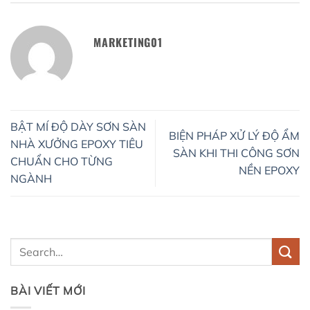
MARKETING01
BẬT MÍ ĐỘ DÀY SƠN SÀN
BIỆN PHÁP XỬ LÝ ĐỘ ẨM
NHÀ XƯỞNG EPOXY TIÊU
SÀN KHI THI CÔNG SƠN
CHUẨN CHO TỪNG
NỀN EPOXY
NGÀNH
BÀI VIẾT MỚI