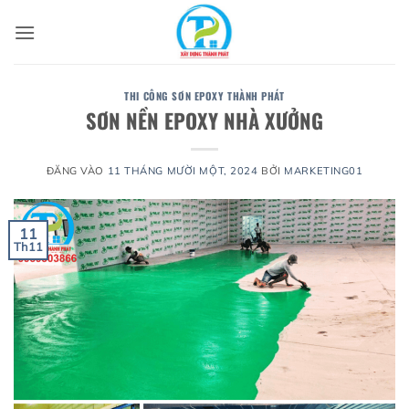
Bỏ
qua
nội
dung
THI CÔNG SƠN EPOXY THÀNH PHÁT
SƠN NỀN EPOXY NHÀ XƯỞNG
ĐĂNG VÀO
11 THÁNG MƯỜI MỘT, 2024
BỞI
MARKETING01
11
Th11