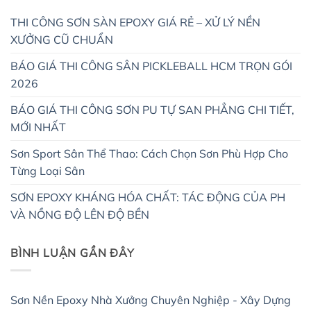
THI CÔNG SƠN SÀN EPOXY GIÁ RẺ – XỬ LÝ NỀN
XƯỞNG CŨ CHUẨN
BÁO GIÁ THI CÔNG SÂN PICKLEBALL HCM TRỌN GÓI
2026
BÁO GIÁ THI CÔNG SƠN PU TỰ SAN PHẲNG CHI TIẾT,
MỚI NHẤT
Sơn Sport Sân Thể Thao: Cách Chọn Sơn Phù Hợp Cho
Từng Loại Sân
SƠN EPOXY KHÁNG HÓA CHẤT: TÁC ĐỘNG CỦA PH
VÀ NỒNG ĐỘ LÊN ĐỘ BỀN
BÌNH LUẬN GẦN ĐÂY
Sơn Nền Epoxy Nhà Xưởng Chuyên Nghiệp - Xây Dựng