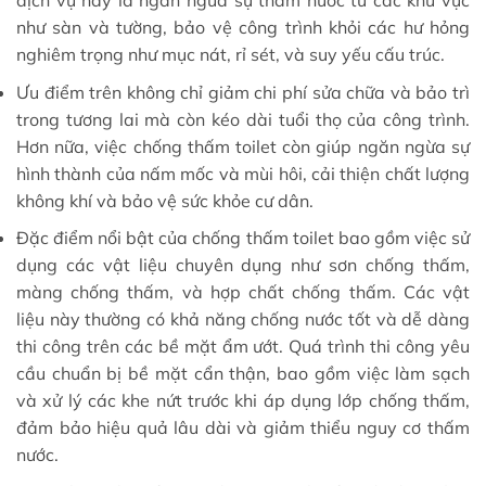
dịch vụ này là ngăn ngừa sự thấm nước từ các khu vực
như sàn và tường, bảo vệ công trình khỏi các hư hỏng
nghiêm trọng như mục nát, rỉ sét, và suy yếu cấu trúc.
Ưu điểm trên không chỉ giảm chi phí sửa chữa và bảo trì
trong tương lai mà còn kéo dài tuổi thọ của công trình.
Hơn nữa, việc chống thấm toilet còn giúp ngăn ngừa sự
hình thành của nấm mốc và mùi hôi, cải thiện chất lượng
không khí và bảo vệ sức khỏe cư dân.
Đặc điểm nổi bật của chống thấm toilet bao gồm việc sử
dụng các vật liệu chuyên dụng như sơn chống thấm,
màng chống thấm, và hợp chất chống thấm. Các vật
liệu này thường có khả năng chống nước tốt và dễ dàng
thi công trên các bề mặt ẩm ướt. Quá trình thi công yêu
cầu chuẩn bị bề mặt cẩn thận, bao gồm việc làm sạch
và xử lý các khe nứt trước khi áp dụng lớp chống thấm,
đảm bảo hiệu quả lâu dài và giảm thiểu nguy cơ thấm
nước.