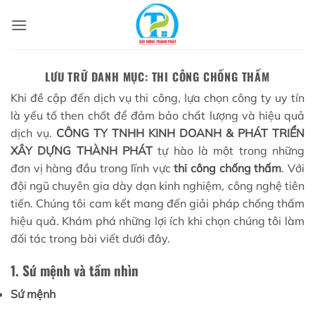
Bỏ
qua
nội
dung
LƯU TRỮ DANH MỤC:
THI CÔNG CHỐNG THẤM
Khi đề cập đến dịch vụ thi công, lựa chọn công ty uy tín
là yếu tố then chốt để đảm bảo chất lượng và hiệu quả
dịch vụ.
CÔNG TY TNHH KINH DOANH & PHÁT TRIỂN
XÂY DỰNG THÀNH PHÁT
tự hào là một trong những
đơn vị hàng đầu trong lĩnh vực
thi công chống thấm
. Với
đội ngũ chuyên gia dày dạn kinh nghiệm, công nghệ tiên
tiến. Chúng tôi cam kết mang đến giải pháp chống thấm
hiệu quả. Khám phá những lợi ích khi chọn chúng tôi làm
đối tác trong bài viết dưới đây.
1. Sứ mệnh và tầm nhìn
Sứ mệnh