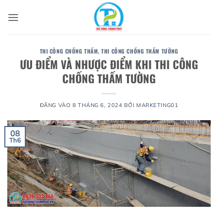
Bỏ
qua
nội
dung
THI CÔNG CHỐNG THẤM
,
THI CÔNG CHỐNG THẤM TƯỜNG
ƯU ĐIỂM VÀ NHƯỢC ĐIỂM KHI THI CÔNG
CHỐNG THẤM TƯỜNG
ĐĂNG VÀO
8 THÁNG 6, 2024
BỞI
MARKETING01
08
Th6