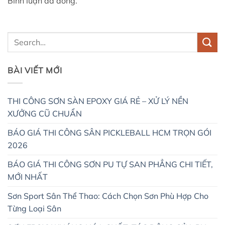
Bình luận đã đóng.
BÀI VIẾT MỚI
THI CÔNG SƠN SÀN EPOXY GIÁ RẺ – XỬ LÝ NỀN
XƯỞNG CŨ CHUẨN
BÁO GIÁ THI CÔNG SÂN PICKLEBALL HCM TRỌN GÓI
2026
BÁO GIÁ THI CÔNG SƠN PU TỰ SAN PHẲNG CHI TIẾT,
MỚI NHẤT
Sơn Sport Sân Thể Thao: Cách Chọn Sơn Phù Hợp Cho
Từng Loại Sân