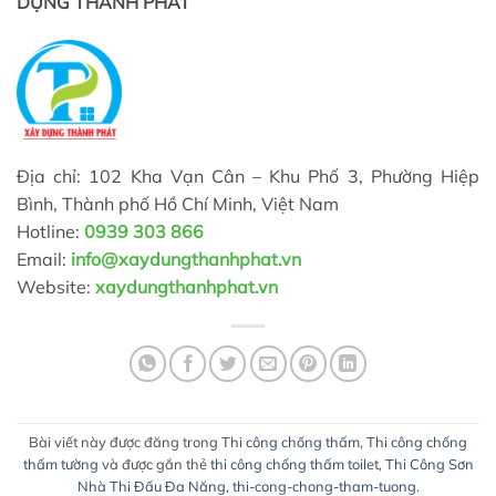
DỰNG THÀNH PHÁT
Địa chỉ: 102 Kha Vạn Cân – Khu Phố 3, Phường Hiệp
Bình, Thành phố Hồ Chí Minh, Việt Nam
Hotline:
0939 303
866
Email:
info@xaydungthanhphat.vn
Website:
xaydungthanhphat.vn
Bài viết này được đăng trong
Thi công chống thấm
,
Thi công chống
thấm tường
và được gắn thẻ
thi công chống thấm toilet
,
Thi Công Sơn
Nhà Thi Đấu Đa Năng
,
thi-cong-chong-tham-tuong
.