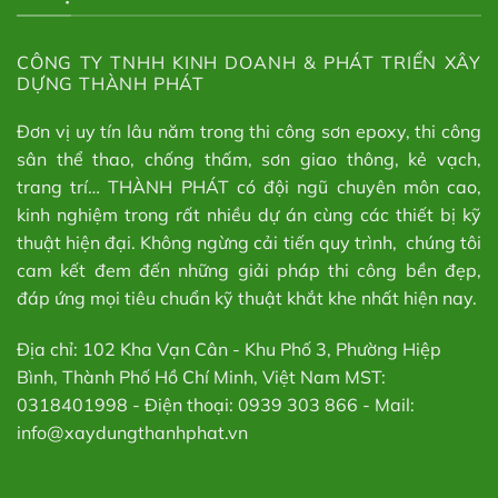
CÔNG TY TNHH KINH DOANH & PHÁT TRIỂN XÂY
DỰNG THÀNH PHÁT
Đơn vị uy tín lâu năm trong thi công sơn epoxy, thi công
sân thể thao, chống thấm, sơn giao thông, kẻ vạch,
trang trí… THÀNH PHÁT có đội ngũ chuyên môn cao,
kinh nghiệm trong rất nhiều dự án cùng các thiết bị kỹ
thuật hiện đại. Không ngừng cải tiến quy trình, chúng tôi
cam kết đem đến những giải pháp thi công bền đẹp,
đáp ứng mọi tiêu chuẩn kỹ thuật khắt khe nhất hiện nay.
Địa chỉ: 102 Kha Vạn Cân - Khu Phố 3, Phường Hiệp
Bình, Thành Phố Hồ Chí Minh, Việt Nam MST:
0318401998 - Điện thoại: 0939 303 866 - Mail:
info@xaydungthanhphat.vn