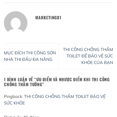
MARKETING01
THI CÔNG CHỐNG THẤM
MỤC ĐÍCH THI CÔNG SƠN
TOILET ĐỂ BẢO VỆ SỨC
NHÀ THI ĐẤU ĐA NĂNG
KHỎE CỦA BẠN
1 BÌNH LUẬN VỀ “
ƯU ĐIỂM VÀ NHƯỢC ĐIỂM KHI THI CÔNG
CHỐNG THẤM TƯỜNG
”
Pingback:
THI CÔNG CHỐNG THẤM TOILET BẢO VỆ
SỨC KHỎE